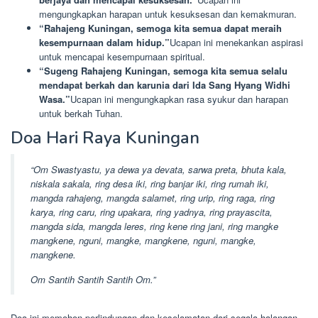
mengungkapkan harapan untuk kesuksesan dan kemakmuran.
“Rahajeng Kuningan, semoga kita semua dapat meraih
kesempurnaan dalam hidup.”
Ucapan ini menekankan aspirasi
untuk mencapai kesempurnaan spiritual.
“Sugeng Rahajeng Kuningan, semoga kita semua selalu
mendapat berkah dan karunia dari Ida Sang Hyang Widhi
Wasa.”
Ucapan ini mengungkapkan rasa syukur dan harapan
untuk berkah Tuhan.
Doa Hari Raya Kuningan
“Om Swastyastu, ya dewa ya devata, sarwa preta, bhuta kala,
niskala sakala, ring desa iki, ring banjar iki, ring rumah iki,
mangda rahajeng, mangda salamet, ring urip, ring raga, ring
karya, ring caru, ring upakara, ring yadnya, ring prayascita,
mangda sida, mangda leres, ring kene ring jani, ring mangke
mangkene, nguni, mangke, mangkene, nguni, mangke,
mangkene.
Om Santih Santih Santih Om.”
Doa ini memohon perlindungan dan keselamatan dari segala halangan