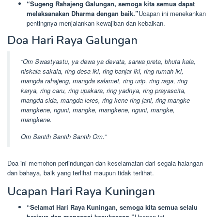
“Sugeng Rahajeng Galungan, semoga kita semua dapat
melaksanakan Dharma dengan baik.”
Ucapan ini menekankan
pentingnya menjalankan kewajiban dan kebaikan.
Doa Hari Raya Galungan
“Om Swastyastu, ya dewa ya devata, sarwa preta, bhuta kala,
niskala sakala, ring desa iki, ring banjar iki, ring rumah iki,
mangda rahajeng, mangda salamet, ring urip, ring raga, ring
karya, ring caru, ring upakara, ring yadnya, ring prayascita,
mangda sida, mangda leres, ring kene ring jani, ring mangke
mangkene, nguni, mangke, mangkene, nguni, mangke,
mangkene.
Om Santih Santih Santih Om.”
Doa ini memohon perlindungan dan keselamatan dari segala halangan
dan bahaya, baik yang terlihat maupun tidak terlihat.
Ucapan Hari Raya Kuningan
“Selamat Hari Raya Kuningan, semoga kita semua selalu
berjaya dan mencapai kesuksesan.”
Ucapan ini