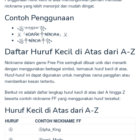
nickname yang lebih menonjol dan mudah diingat.
Contoh Penggunaan
꧁༺ℜ༻꧂
乂『☬Đ₳Ŕ₭༒₦Ї₦ℑ₳☬』乂
꧁༒₦Ї₦ℑ₳༒꧂
Daftar Huruf Kecil di Atas dari A-Z
Nickname dalam game Free Fire seringkali dibuat unik dan menarik
dengan menggunakan berbagai simbol, termasuk huruf kecil di atas.
Huruf-huruf ini dapat digunakan untuk menghias nama panggilan atau
memberikan kesan tertentu.
Berikut ini adalah daftar lengkap huruf kecil di atas dari A hingga Z
beserta contoh nickname FF yang menggunakan huruf tersebut:
Huruf Kecil di Atas dari A-Z
HURUF
CONTOH NICKNAME FF
Ⓐ
Ⓐlpha_King
Ⓑ
Ⓑeast_Mode