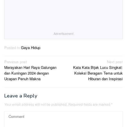
Advertisement
Posted in
Gaya Hidup
Post
Previous post
Next post
Merayakan Hari Raya Galungan
Kata Kata Bijak Lucu Singkat:
navigation
dan Kuningan 2024 dengan
Koleksi Beragam Tema untuk
Ucapan Penuh Makna
Hiburan dan Inspirasi
Leave a Reply
Your email address will not be published.
Required fields are marked
*