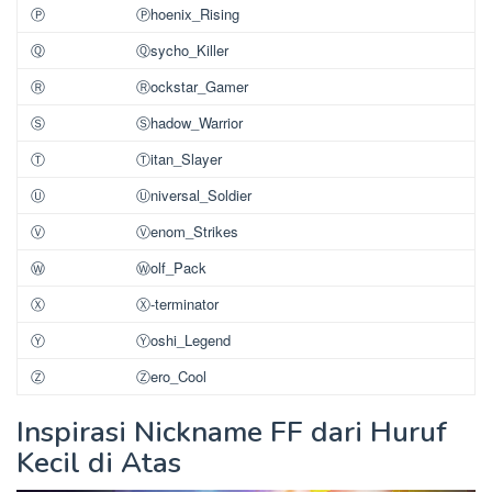
Ⓟ
Ⓟhoenix_Rising
Ⓠ
Ⓠsycho_Killer
Ⓡ
Ⓡockstar_Gamer
Ⓢ
Ⓢhadow_Warrior
Ⓣ
Ⓣitan_Slayer
Ⓤ
Ⓤniversal_Soldier
Ⓥ
Ⓥenom_Strikes
Ⓦ
Ⓦolf_Pack
Ⓧ
Ⓧ-terminator
Ⓨ
Ⓨoshi_Legend
Ⓩ
Ⓩero_Cool
Inspirasi Nickname FF dari Huruf
Kecil di Atas