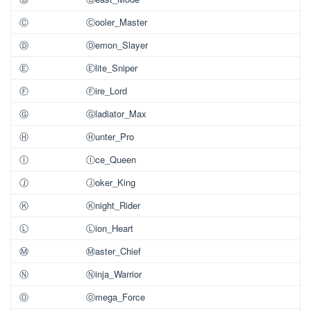
Ⓒ
Ⓒooler_Master
Ⓓ
Ⓓemon_Slayer
Ⓔ
Ⓔlite_Sniper
Ⓕ
Ⓕire_Lord
Ⓖ
Ⓖladiator_Max
Ⓗ
Ⓗunter_Pro
Ⓘ
Ⓘce_Queen
Ⓙ
Ⓙoker_King
Ⓚ
Ⓚnight_Rider
Ⓛ
Ⓛion_Heart
Ⓜ
Ⓜaster_Chief
Ⓝ
Ⓝinja_Warrior
Ⓞ
Ⓞmega_Force