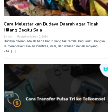
Cara Melestarikan Budaya Daerah agar Tidak
Hilang Begitu Saja
By
arul
Posted on
March 5, 2024
Budaya daerah adalah harta karun yang tak ternilai bagi suatu bangsa.
Ia merepresentasikan identitas, nilai, dan warisan nenek moyang
kita. […]