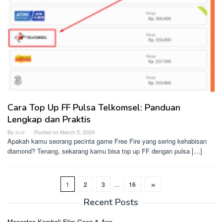
Cara Top Up FF Pulsa Telkomsel: Panduan
Lengkap dan Praktis
By
arul
Posted on
March 5, 2024
Apakah kamu seorang pecinta game Free Fire yang sering kehabisan
diamond? Tenang, sekarang kamu bisa top up FF dengan pulsa […]
1
2
3
…
16
Recent Posts
Menonton Kembali Film Geez & Ann