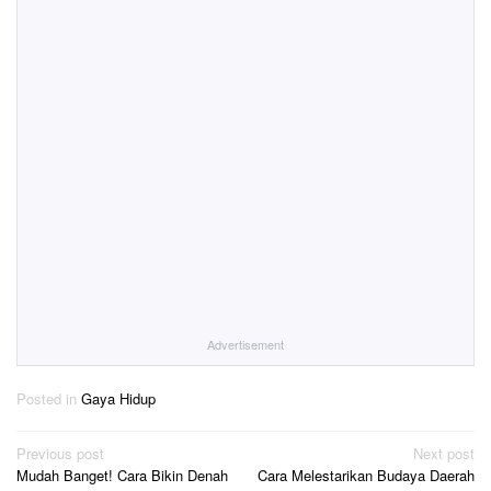
Advertisement
Posted in
Gaya Hidup
Post
Previous post
Next post
Mudah Banget! Cara Bikin Denah
Cara Melestarikan Budaya Daerah
navigation