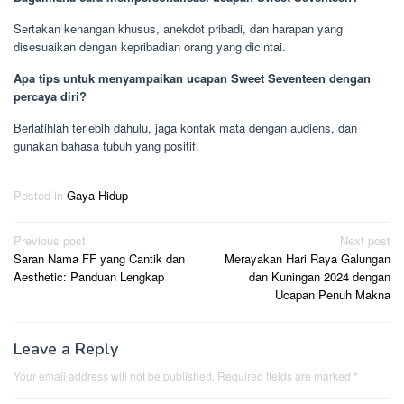
Sertakan kenangan khusus, anekdot pribadi, dan harapan yang
disesuaikan dengan kepribadian orang yang dicintai.
Apa tips untuk menyampaikan ucapan Sweet Seventeen dengan
percaya diri?
Berlatihlah terlebih dahulu, jaga kontak mata dengan audiens, dan
gunakan bahasa tubuh yang positif.
Posted in
Gaya Hidup
Post
Previous post
Next post
Saran Nama FF yang Cantik dan
Merayakan Hari Raya Galungan
navigation
Aesthetic: Panduan Lengkap
dan Kuningan 2024 dengan
Ucapan Penuh Makna
Leave a Reply
Your email address will not be published.
Required fields are marked
*