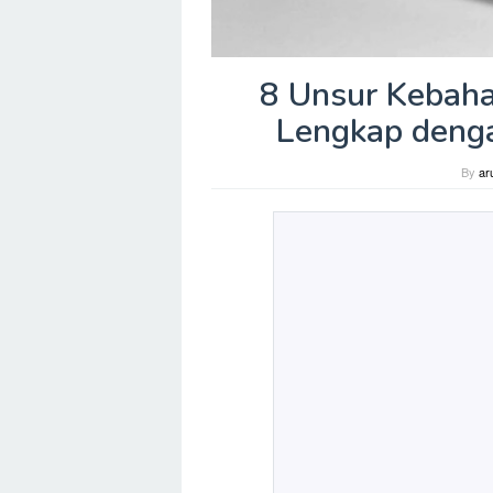
8 Unsur Kebaha
Lengkap denga
By
ar