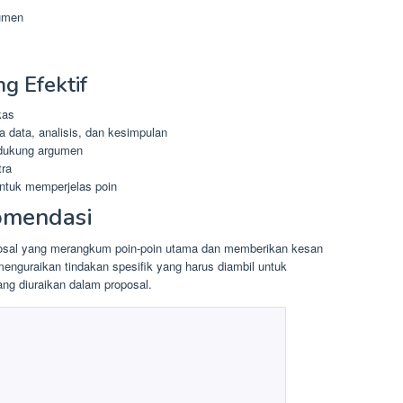
umen
g Efektif
kas
 data, analisis, dan kesimpulan
ndukung argumen
tra
untuk memperjelas poin
omendasi
oposal yang merangkum poin-poin utama dan memberikan kesan
 menguraikan tindakan spesifik yang harus diambil untuk
ng diuraikan dalam proposal.