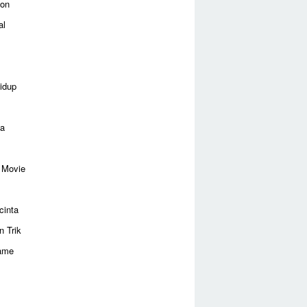
ion
al
idup
ga
 Movie
cinta
n Trik
ame