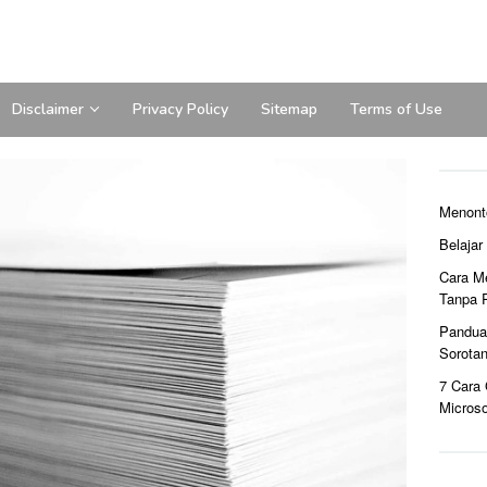
Disclaimer
Privacy Policy
Sitemap
Terms of Use
Menont
Belaja
Cara M
Tanpa 
Pandua
Sorota
7 Cara
Microso