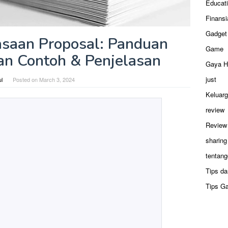
Educat
Finansi
Gadget
saan Proposal: Panduan
Game
n Contoh & Penjelasan
Gaya H
just
ul
Posted on
March 3, 2024
Keluar
review
Review
sharing
tentang
Tips da
Tips G