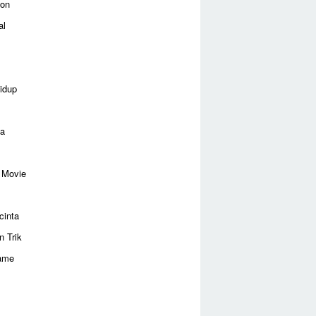
ion
al
idup
ga
 Movie
cinta
n Trik
ame