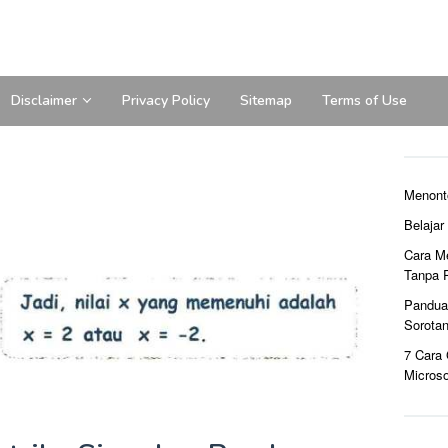
Disclaimer
Privacy Policy
Sitemap
Terms of Use
Menont
Belaja
Cara M
Tanpa 
Pandua
Sorota
7 Cara
Microso