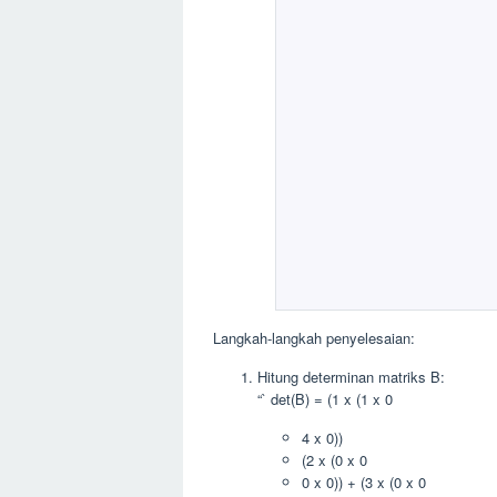
Langkah-langkah penyelesaian:
Hitung determinan matriks B:
“` det(B) = (1 x (1 x 0
4 x 0))
(2 x (0 x 0
0 x 0)) + (3 x (0 x 0