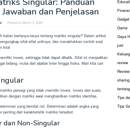
triks Singular: Panduan
Educat
 Jawaban dan Penjelasan
Finansi
Gadget
ul
Posted on
March 3, 2024
Game
 kalian bertanya-tanya tentang matriks singular? Dalam artikel
Gaya H
 mengungkap sifat-sifat uniknya, dan menaklukkan contoh soal
just
n kita!
Keluar
emiliki invers, sehingga tidak dapat dibalik. Sifat ini menjadikan
review
 bidang, mulai dari aljabar linier hingga fisika. Mari kita cari
Review
ingular
sharing
tentang
atriks persegi yang tidak memiliki invers. Invers dari suatu
alikan dengan matriks awal menghasilkan matriks identitas.
Tips da
determinan yang bernilai nol. Determinan adalah angka yang
Tips G
 penting dari karakteristik matriks tersebut.
r dan Non-Singular