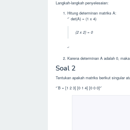
Langkah-langkah penyelesaian:
Hitung determinan matriks A:
“` det(A) = (1 x 4)
(2 x 2) = 0
“`
Karena determinan A adalah 0, maka 
Soal 2
Tentukan apakah matriks berikut singular at
“`B = [1 2 3] [0 1 4] [0 0 0]“`