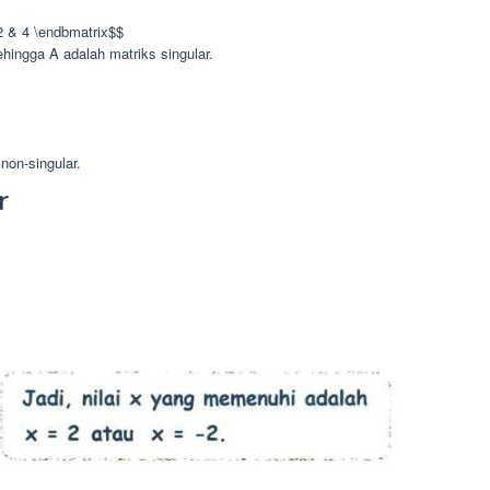
 2 & 4 \endbmatrix$$
ehingga A adalah matriks singular.
non-singular.
r