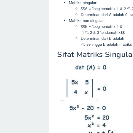
Matriks singular:
$$A = \beginbmatrix 1 & 2 \\\
Determinan dari A adalah 0, s
Matriks non-singular:
$$B = \beginbmatrix 1 &
-1 \\\ 2 & 3 \endbmatrix$$
Determinan dari B adalah
-1, sehingga B adalah matriks 
Sifat Matriks Singula