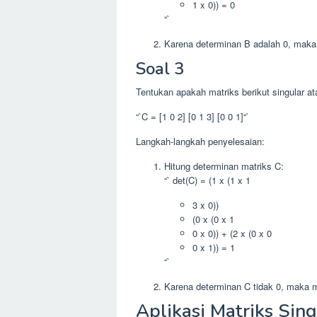
1 x 0)) = 0
“`
Karena determinan B adalah 0, maka 
Soal 3
Tentukan apakah matriks berikut singular at
“`C = [1 0 2] [0 1 3] [0 0 1]“`
Langkah-langkah penyelesaian:
Hitung determinan matriks C:
“` det(C) = (1 x (1 x 1
3 x 0))
(0 x (0 x 1
0 x 0)) + (2 x (0 x 0
0 x 1)) = 1
“`
Karena determinan C tidak 0, maka ma
Aplikasi Matriks Sing