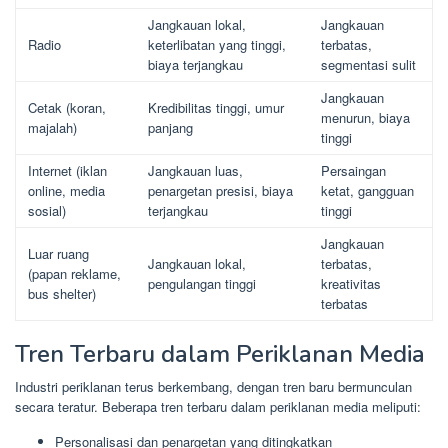
Jangkauan lokal,
Jangkauan
Radio
keterlibatan yang tinggi,
terbatas,
biaya terjangkau
segmentasi sulit
Jangkauan
Cetak (koran,
Kredibilitas tinggi, umur
menurun, biaya
majalah)
panjang
tinggi
Internet (iklan
Jangkauan luas,
Persaingan
online, media
penargetan presisi, biaya
ketat, gangguan
sosial)
terjangkau
tinggi
Jangkauan
Luar ruang
Jangkauan lokal,
terbatas,
(papan reklame,
pengulangan tinggi
kreativitas
bus shelter)
terbatas
Tren Terbaru dalam Periklanan Media
Industri periklanan terus berkembang, dengan tren baru bermunculan
secara teratur. Beberapa tren terbaru dalam periklanan media meliputi:
Personalisasi dan penargetan yang ditingkatkan