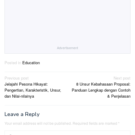
Advertisement
Posted in
Education
Post
Previous post
Next post
Jelajahi Pesona Hikayat:
8 Unsur Kebahasaan Proposal:
navigation
Pengertian, Karakteristik, Unsur,
Panduan Lengkap dengan Contoh
dan Nilai-nilainya
& Penjelasan
Leave a Reply
Your email address will not be published.
Required fields are marked
*