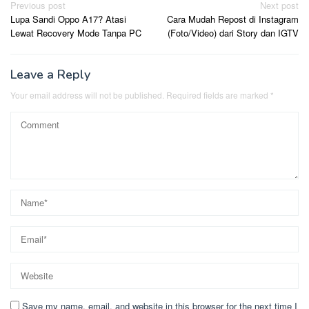
Post
Previous post
Next post
Lupa Sandi Oppo A17? Atasi
Cara Mudah Repost di Instagram
navigation
Lewat Recovery Mode Tanpa PC
(Foto/Video) dari Story dan IGTV
Leave a Reply
Your email address will not be published.
Required fields are marked
*
Save my name, email, and website in this browser for the next time I