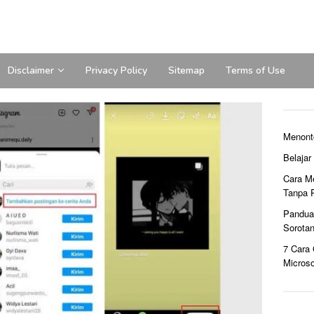
Disclaimer
Privacy Policy
Sitemap
Terms of Use
Menont
Belaja
Cara M
Tanpa 
Pandua
Sorota
7 Cara
Microso