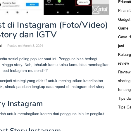
Educat
Finansi
Gadget
 di Instagram (Foto/Video)
Game
Story dan IGTV
Gaya H
just
ul
Posted on
March 8, 2024
Keluar
ia sosial paling populer saat ini. Pengguna bisa berbagi
review
, hingga story. Nah, tahukah kamu kalau kamu bisa membagikan
e feed Instagram-mu sendiri?
Review
menjadi strategi yang efektif untuk meningkatkan keterlibatan
sharing
k, simak panduan lengkap cara repost di Instagram dari story
tentang
Tips da
ry Instagram
Tips G
dah untuk membagikan konten dari pengguna lain ke pengikut
st Story Instagram