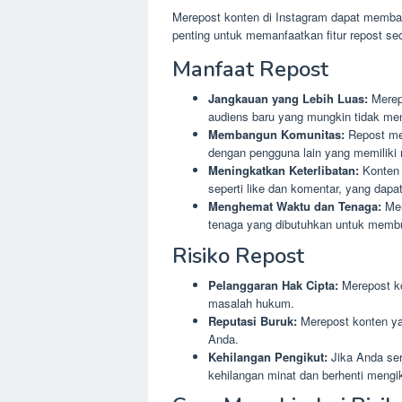
Merepost konten di Instagram dapat memba
penting untuk memanfaatkan fitur repost sec
Manfaat Repost
Jangkauan yang Lebih Luas:
Merepo
audiens baru yang mungkin tidak men
Membangun Komunitas:
Repost me
dengan pengguna lain yang memiliki
Meningkatkan Keterlibatan:
Konten y
seperti like dan komentar, yang dapa
Menghemat Waktu dan Tenaga:
Mer
tenaga yang dibutuhkan untuk membu
Risiko Repost
Pelanggaran Hak Cipta:
Merepost ko
masalah hukum.
Reputasi Buruk:
Merepost konten ya
Anda.
Kehilangan Pengikut:
Jika Anda ser
kehilangan minat dan berhenti mengi