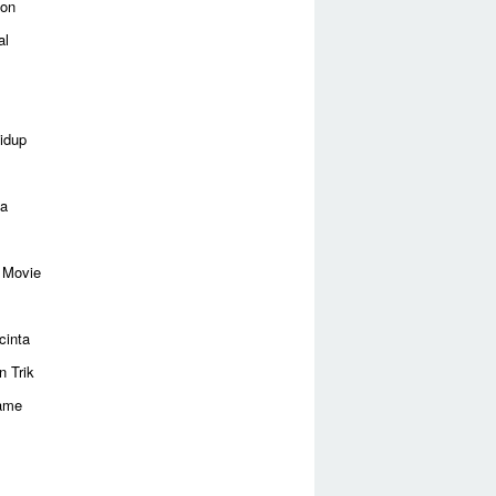
ion
al
idup
ga
 Movie
cinta
n Trik
ame