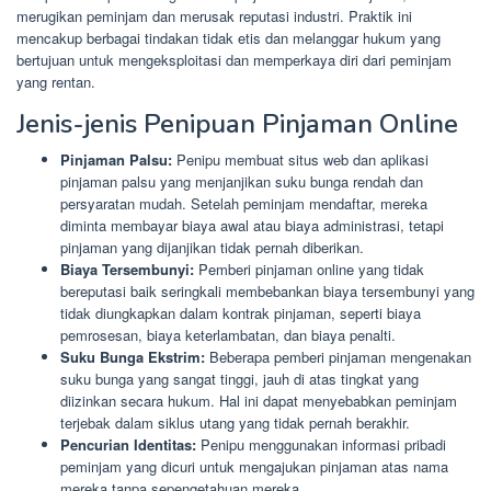
merugikan peminjam dan merusak reputasi industri. Praktik ini
mencakup berbagai tindakan tidak etis dan melanggar hukum yang
bertujuan untuk mengeksploitasi dan memperkaya diri dari peminjam
yang rentan.
Jenis-jenis Penipuan Pinjaman Online
Pinjaman Palsu:
Penipu membuat situs web dan aplikasi
pinjaman palsu yang menjanjikan suku bunga rendah dan
persyaratan mudah. Setelah peminjam mendaftar, mereka
diminta membayar biaya awal atau biaya administrasi, tetapi
pinjaman yang dijanjikan tidak pernah diberikan.
Biaya Tersembunyi:
Pemberi pinjaman online yang tidak
bereputasi baik seringkali membebankan biaya tersembunyi yang
tidak diungkapkan dalam kontrak pinjaman, seperti biaya
pemrosesan, biaya keterlambatan, dan biaya penalti.
Suku Bunga Ekstrim:
Beberapa pemberi pinjaman mengenakan
suku bunga yang sangat tinggi, jauh di atas tingkat yang
diizinkan secara hukum. Hal ini dapat menyebabkan peminjam
terjebak dalam siklus utang yang tidak pernah berakhir.
Pencurian Identitas:
Penipu menggunakan informasi pribadi
peminjam yang dicuri untuk mengajukan pinjaman atas nama
mereka tanpa sepengetahuan mereka.