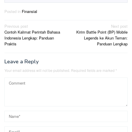
Posted in
Finansial
Post
Previous post
Next post
Contoh Kalimat Perintah Bahasa
Kirim Battle Point (BP) Mobile
navigation
Indonesia Lengkap: Panduan
Legends ke Akun Teman:
Praktis
Panduan Lengkap
Leave a Reply
Your email address will not be published.
Required fields are marked
*