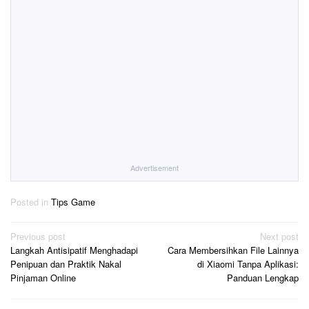
Advertisement
Posted in
Tips Game
Post
Previous post
Next post
Langkah Antisipatif Menghadapi
Cara Membersihkan File Lainnya
navigation
Penipuan dan Praktik Nakal
di Xiaomi Tanpa Aplikasi:
Pinjaman Online
Panduan Lengkap