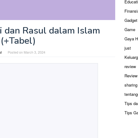
Educat
Finansi
Gadget
 dan Rasul dalam Islam
Game
(+Tabel)
Gaya H
just
ul
Posted on
March 3, 2024
Keluar
review
Review
sharing
tentang
Tips da
Tips G