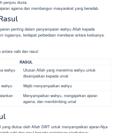
h penjuru dunia.
jaran agama dan membangun masyarakat yang beradab.
Rasul
ki peran penting dalam penyampaian wahyu Allah kepada
m tugasnya, terdapat perbedaan mendasar antara keduanya.
 antara nabi dan rasul:
RASUL
ma wahyu
Utusan Allah yang menerima wahyu untuk
disampaikan kepada umat
n wahyu
Wajib menyampaikan wahyu
alankan
Menyampaikan wahyu, mengajarkan ajaran
agama, dan membimbing umat
ul
ul yang diutus oleh Allah SWT untuk menyampaikan ajaran-Nya
ntoh nabi dan rasul beserta penjelasan singkatnya: