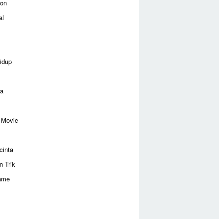
ion
al
idup
ga
 Movie
cinta
n Trik
ame