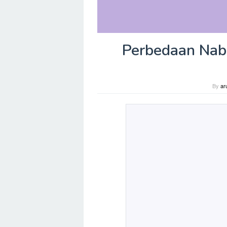
Perbedaan Nabi
By
ar