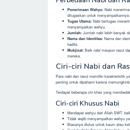
Perbedaan Nabi dan Ra
Penerimaan Wahyu:
Nabi menerima 
ditugaskan untuk menyampaikannya.
Tugas Utama:
Nabi bertugas meneri
menyampaikan wahyu.
Jumlah:
Jumlah nabi lebih banyak dar
Nama dan Identitas:
Nama dan identi
hadits.
Mukjizat:
Baik nabi maupun rasul dap
mereka.
Ciri-ciri Nabi dan Ras
Para nabi dan rasul memiliki karakteristik 
penting untuk dipahami karena memungkink
Terdapat beberapa ciri khas yang membedaka
Ciri-ciri Khusus Nabi
Mendapat wahyu dari Allah SWT, bai
Tidak wajib menyampaikan wahyu yan
Biasanya diutus untuk kaum atau kel