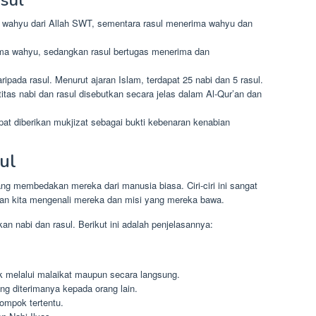
sul
wahyu dari Allah SWT, sementara rasul menerima wahyu dan
ma wahyu, sedangkan rasul bertugas menerima dan
ipada rasul. Menurut ajaran Islam, terdapat 25 nabi dan 5 rasul.
tas nabi dan rasul disebutkan secara jelas dalam Al-Qur’an dan
at diberikan mukjizat sebagai bukti kebenaran kenabian
ul
yang membedakan mereka dari manusia biasa. Ciri-ciri ini sangat
an kita mengenali mereka dan misi yang mereka bawa.
n nabi dan rasul. Berikut ini adalah penjelasannya:
k melalui malaikat maupun secara langsung.
g diterimanya kepada orang lain.
ompok tertentu.