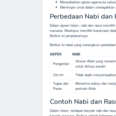
Menyebarkan ajaran agama ke seluru
Memimpin umat dalam menegakkan a
Perbedaan Nabi dan 
Dalam ajaran Islam, nabi dan rasul memili
manusia. Meskipun memiliki kesamaan dala
Berikut ini penjelasannya:
Berikut ini tabel yang merangkum perbedaan
ASPEK
NABI
Utusan Allah yang meneri
Pengertian
untuk dirinya sendiri
Ciri-ciri
Tidak wajib menyampaika
Tugas dan
Menerima wahyu dan menj
Peran
perintah Allah
Contoh Nabi dan Ras
Dalam Islam, terdapat banyak nabi dan ras
kepada manusia. Berikut adalah beberapa co