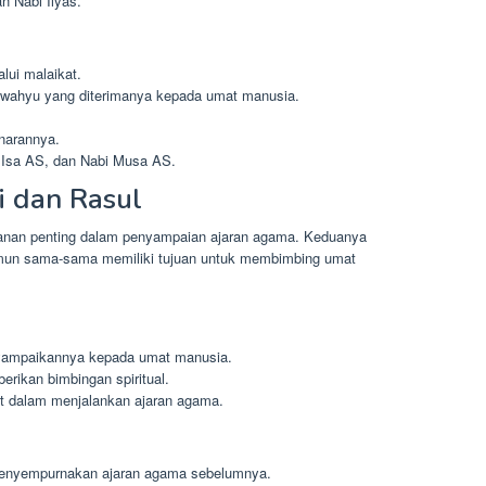
n Nabi Ilyas.
lui malaikat.
 wahyu yang diterimanya kepada umat manusia.
enarannya.
Isa AS, dan Nabi Musa AS.
i dan Rasul
anan penting dalam penyampaian ajaran agama. Keduanya
amun sama-sama memiliki tujuan untuk membimbing umat
yampaikannya kepada umat manusia.
rikan bimbingan spiritual.
at dalam menjalankan ajaran agama.
enyempurnakan ajaran agama sebelumnya.