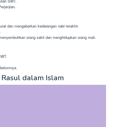
Allah SWT.
erjanjian.
urat dan mengabarkan kedatangan nabi terakhir.
.
 menyembuhkan orang sakit dan menghidupkan orang mati.
 SWT.
ebelumnya.
n Rasul dalam Islam