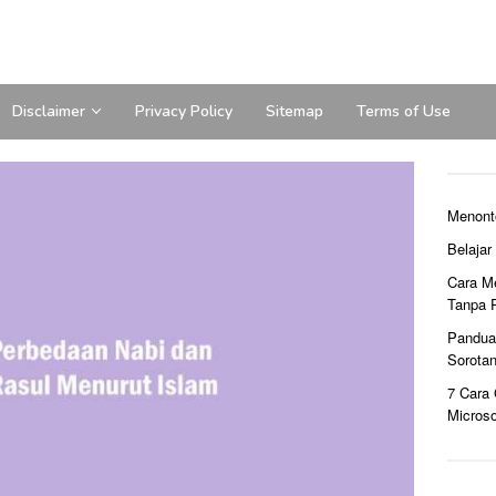
Disclaimer
Privacy Policy
Sitemap
Terms of Use
Menont
Belaja
Cara M
Tanpa 
Pandua
Sorota
7 Cara
Microso