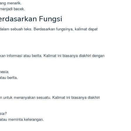
ang menarik.
 menjadi becek.
Berdasarkan Fungsi
dalam sebuah teks. Berdasarkan fungsinya, kalimat dapat
an informasi atau berita. Kalimat ini biasanya diakhiri dengan
nesia.
au berita.
n untuk menanyakan sesuatu. Kalimat ini biasanya diakhiri
sia?
atau meminta keterangan.