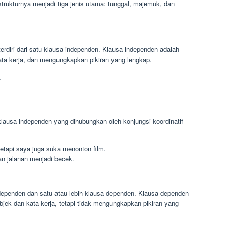
strukturnya menjadi tiga jenis utama: tunggal, majemuk, dan
erdiri dari satu klausa independen. Klausa independen adalah
ta kerja, dan mengungkapkan pikiran yang lengkap.
.
 klausa independen yang dihubungkan oleh konjungsi koordinatif
tapi saya juga suka menonton film.
an jalanan menjadi becek.
independen dan satu atau lebih klausa dependen. Klausa dependen
ek dan kata kerja, tetapi tidak mengungkapkan pikiran yang