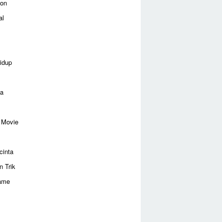
ion
al
idup
ga
 Movie
cinta
n Trik
ame