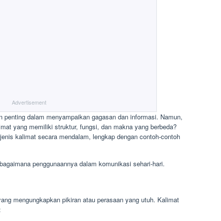
Advertisement
nan penting dalam menyampaikan gagasan dan informasi. Namun,
mat yang memiliki struktur, fungsi, dan makna yang berbeda?
is-jenis kalimat secara mendalam, lengkap dengan contoh-contoh
dan bagaimana penggunaannya dalam komunikasi sehari-hari.
yang mengungkapkan pikiran atau perasaan yang utuh. Kalimat
: