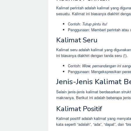
Kalimat perintah adalah kalimat yang digu
sesuatu. Kalimat ini biasanya diakhiri dengan
Contoh:
Tutup pintu itu!
Penggunaan: Memberi perintah atau
Kalimat Seru
Kalimat seru adalah kalimat yang digunaka
ini biasanya diakhiri dengan tanda seru (!).
Contoh:
Wow, pemandangan ini sanga
Penggunaan: Mengekspresikan peras
Jenis-Jenis Kalimat 
Selain jenis-jenis kalimat berdasarkan struk
maknanya. Berikut ini adalah beberapa jeni
Kalimat Positif
Kalimat positif adalah kalimat yang menyat
kata seperti “adalah”, “ada”, “dapat”, dan “bis