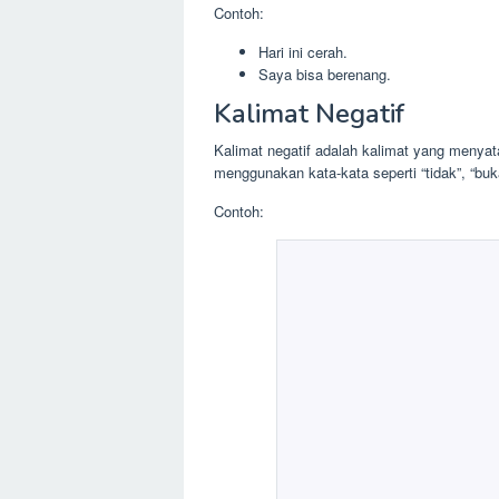
Contoh:
Hari ini cerah.
Saya bisa berenang.
Kalimat Negatif
Kalimat negatif adalah kalimat yang menyata
menggunakan kata-kata seperti “tidak”, “buk
Contoh: