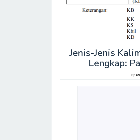
Jenis-Jenis Kal
Lengkap: P
By
ar