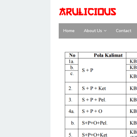
Skip
to
content
Home
About Us
Contact