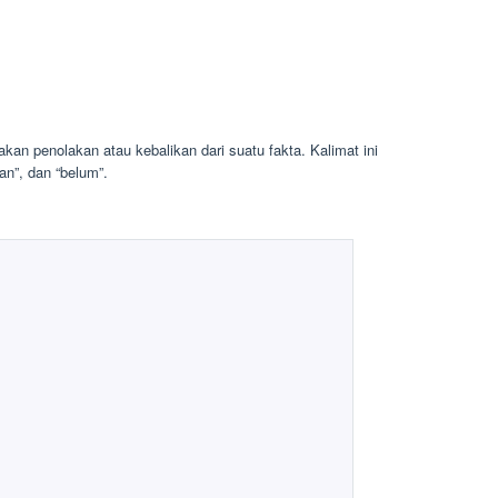
kan penolakan atau kebalikan dari suatu fakta. Kalimat ini
an”, dan “belum”.