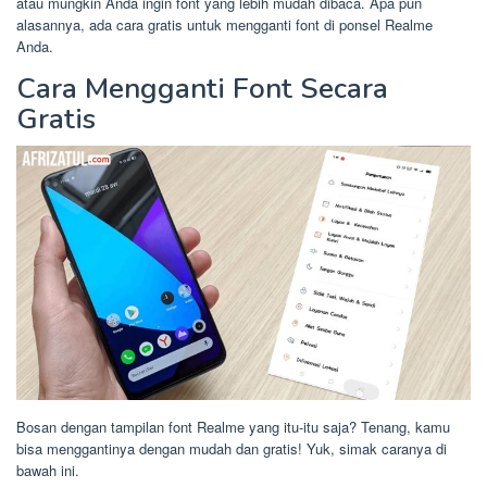
atau mungkin Anda ingin font yang lebih mudah dibaca. Apa pun
alasannya, ada cara gratis untuk mengganti font di ponsel Realme
Anda.
Cara Mengganti Font Secara
Gratis
Bosan dengan tampilan font Realme yang itu-itu saja? Tenang, kamu
bisa menggantinya dengan mudah dan gratis! Yuk, simak caranya di
bawah ini.