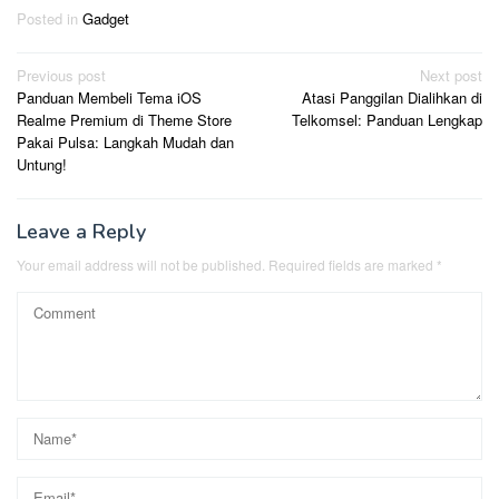
Posted in
Gadget
Post
Previous post
Next post
Panduan Membeli Tema iOS
Atasi Panggilan Dialihkan di
navigation
Realme Premium di Theme Store
Telkomsel: Panduan Lengkap
Pakai Pulsa: Langkah Mudah dan
Untung!
Leave a Reply
Your email address will not be published.
Required fields are marked
*