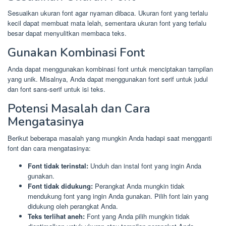
Sesuaikan ukuran font agar nyaman dibaca. Ukuran font yang terlalu
kecil dapat membuat mata lelah, sementara ukuran font yang terlalu
besar dapat menyulitkan membaca teks.
Gunakan Kombinasi Font
Anda dapat menggunakan kombinasi font untuk menciptakan tampilan
yang unik. Misalnya, Anda dapat menggunakan font serif untuk judul
dan font sans-serif untuk isi teks.
Potensi Masalah dan Cara
Mengatasinya
Berikut beberapa masalah yang mungkin Anda hadapi saat mengganti
font dan cara mengatasinya:
Font tidak terinstal:
Unduh dan instal font yang ingin Anda
gunakan.
Font tidak didukung:
Perangkat Anda mungkin tidak
mendukung font yang ingin Anda gunakan. Pilih font lain yang
didukung oleh perangkat Anda.
Teks terlihat aneh:
Font yang Anda pilih mungkin tidak