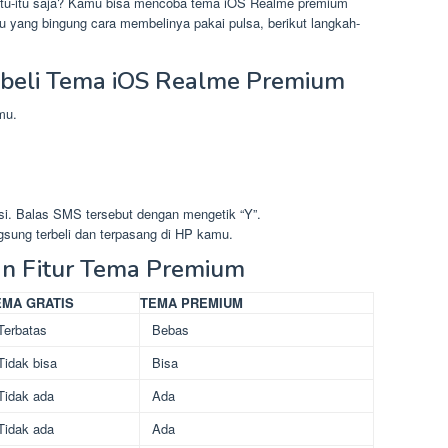
itu-itu saja? Kamu bisa mencoba tema iOS Realme premium
u yang bingung cara membelinya pakai pulsa, berikut langkah-
eli Tema iOS Realme Premium
mu.
. Balas SMS tersebut dengan mengetik “Y”.
ung terbeli dan terpasang di HP kamu.
an Fitur Tema Premium
EMA GRATIS
TEMA PREMIUM
Terbatas
Bebas
Tidak bisa
Bisa
Tidak ada
Ada
Tidak ada
Ada