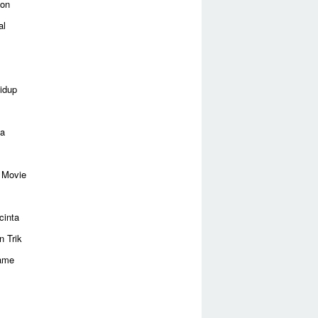
ion
al
idup
ga
 Movie
cinta
n Trik
ame