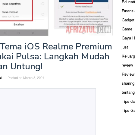
Educat
Finansi
Gadget
Game
Gaya H
 Tema iOS Realme Premium
just
akai Pulsa: Langkah Mudah
Keluar
an Untung!
review
Review
ul
Posted on
March 3, 2024
sharing
tentang
Tips da
Tips G