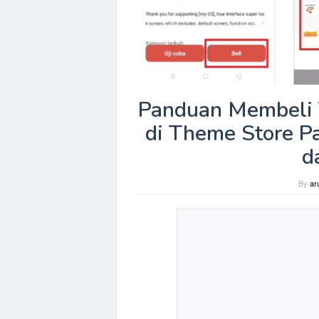
Panduan Membeli
di Theme Store P
d
By
ar