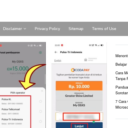
Disclaimer
Privacy Policy
Sitemap
Terms of Use
Menont
Belaja
Cara M
Tanpa 
Pandua
Sorota
7 Cara
Microso