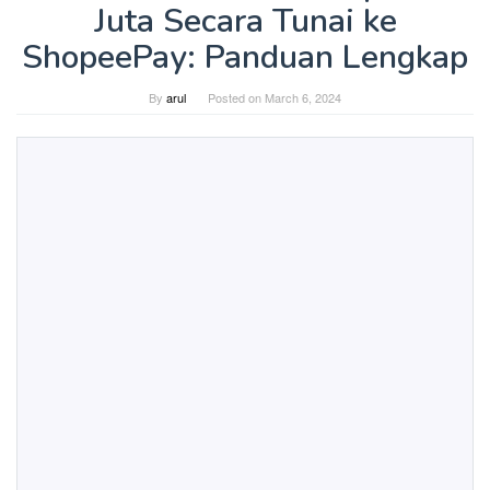
Juta Secara Tunai ke
ShopeePay: Panduan Lengkap
By
arul
Posted on
March 6, 2024