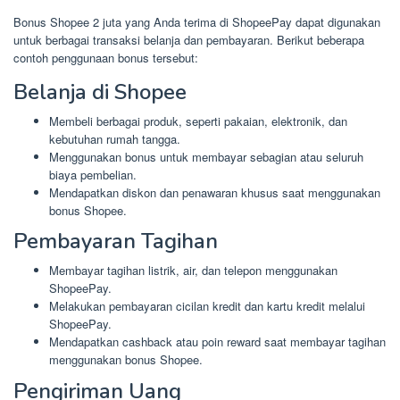
Bonus Shopee 2 juta yang Anda terima di ShopeePay dapat digunakan
untuk berbagai transaksi belanja dan pembayaran. Berikut beberapa
contoh penggunaan bonus tersebut:
Belanja di Shopee
Membeli berbagai produk, seperti pakaian, elektronik, dan
kebutuhan rumah tangga.
Menggunakan bonus untuk membayar sebagian atau seluruh
biaya pembelian.
Mendapatkan diskon dan penawaran khusus saat menggunakan
bonus Shopee.
Pembayaran Tagihan
Membayar tagihan listrik, air, dan telepon menggunakan
ShopeePay.
Melakukan pembayaran cicilan kredit dan kartu kredit melalui
ShopeePay.
Mendapatkan cashback atau poin reward saat membayar tagihan
menggunakan bonus Shopee.
Pengiriman Uang