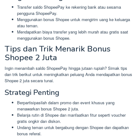
Transfer saldo ShopeePay ke rekening bank atau sesama
pengguna ShopeePay.
Menggunakan bonus Shopee untuk mengirim uang ke keluarga
atau teman.
Mendapatkan biaya transfer yang lebih murah atau gratis saat
menggunakan bonus Shopee.
Tips dan Trik Menarik Bonus
Shopee 2 Juta
Ingin menambah saldo ShopeePay hingga jutaan rupiah? Simak tips
dan trik berikut untuk meningkatkan peluang Anda mendapatkan bonus
Shopee 2 juta secara tunai.
Strategi Penting
Berpartisipasilah dalam promo dan event khusus yang
menawarkan bonus Shopee 2 juta.
Belanja rutin di Shopee dan manfaatkan fitur seperti voucher
gratis ongkir dan diskon.
Undang teman untuk bergabung dengan Shopee dan dapatkan
bonus referal.