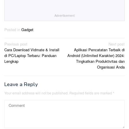
Advertisement
Posted in
Gadget
Post
Previous post
Next post
Cara Download Vidmate & Install
Aplikasi Pencatatan Terbaik di
navigation
di PC/Laptop Terbaru: Panduan
Android (Unlimited Karakter) 2024:
Lengkap
Tingkatkan Produktivitas dan
Organisasi Anda
Leave a Reply
Your email address will not be published.
Required fields are marked
*