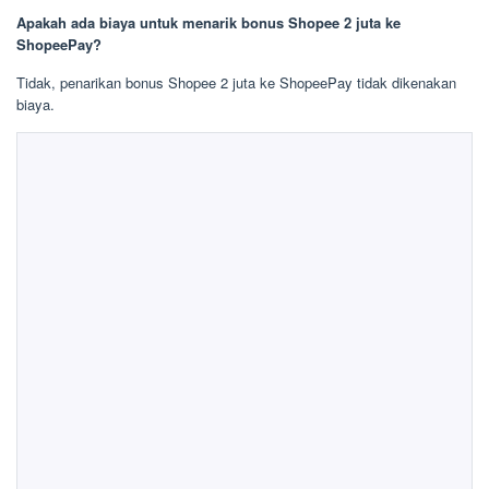
Apakah ada biaya untuk menarik bonus Shopee 2 juta ke
ShopeePay?
Tidak, penarikan bonus Shopee 2 juta ke ShopeePay tidak dikenakan
biaya.