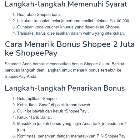
Langkah-langkah Memenuhi Syarat
Buat akun Shopee baru.
Lakukan transaksi belanja pertama senilai minimal Rp100.000.
Gunakan kode voucher khusus yang disediakan Shopee.
Transaksi harus diselesaikan dalam waktu yang ditentukan.
Cara Menarik Bonus Shopee 2 Juta
ke ShopeePay
Selamat! Anda berhak mendapatkan bonus Shopee 2 juta. Berikut
panduan langkah demi langkah untuk menarik bonus tersebut ke
ShopeePay Anda:
Langkah-langkah Penarikan Bonus
Buka aplikasi Shopee.
Ketuk ikon “Saya” di pojok kanan bawah.
Gulir ke bawah dan ketuk “ShopeePay”.
Ketuk “Tarik Dana”.
Masukkan jumlah bonus yang ingin Anda tarik (maksimum 2
juta).
Konfirmasi penarikan dengan memasukkan PIN ShopeePay