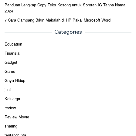
Panduan Lengkap Copy Teks Kosong untuk Sorotan IG Tanpa Nama
2024
7 Cara Gampang Bikin Makalah di HP Pakai Microsoft Word
Categories
Education
Finansial
Gadget
Game
Gaya Hidup
just
Keluarga
review
Review Movie
sharing
tentangcinta