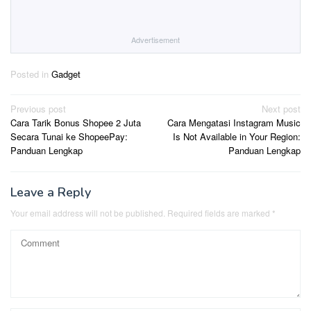
Advertisement
Posted in
Gadget
Post
Previous post
Next post
Cara Tarik Bonus Shopee 2 Juta
Cara Mengatasi Instagram Music
navigation
Secara Tunai ke ShopeePay:
Is Not Available in Your Region:
Panduan Lengkap
Panduan Lengkap
Leave a Reply
Your email address will not be published.
Required fields are marked
*