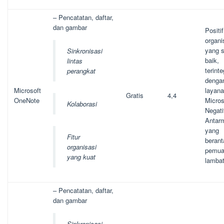
– Pencatatan, daftar,
dan gambar
Positif
organi
yang 
Sinkronisasi
baik,
lintas
terinte
perangkat
denga
Microsoft
layan
Gratis
4,4
OneNote
Micros
Kolaborasi
Negati
Antar
yang
Fitur
berant
organisasi
pemua
yang kuat
lamba
– Pencatatan, daftar,
dan gambar
Sinkronisasi