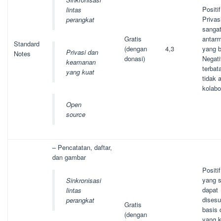
Positif
lintas
Privas
perangkat
sangat
Gratis
antar
Standard
(dengan
4,3
yang b
Privasi dan
Notes
donasi)
Negatif
keamanan
terbat
yang kuat
tidak 
kolabo
Open
source
– Pencatatan, daftar,
dan gambar
Positif
yang 
Sinkronisasi
dapat
lintas
disesu
perangkat
Gratis
basis 
(dengan
yang k