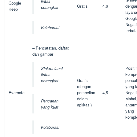
lintas
Google
Gratis
4,6
denga
perangkat
Keep
layan
Googl
Negatif
Kolaborasi
terbat
– Pencatatan, daftar,
dan gambar
Positif
Sinkronisasi
kompre
lintas
Gratis
penca
perangkat
(dengan
yang 
Evernote
pembelian
4,5
Negati
dalam
Mahal
Pencarian
aplikasi)
antar
yang kuat
yang
kompl
Kolaborasi