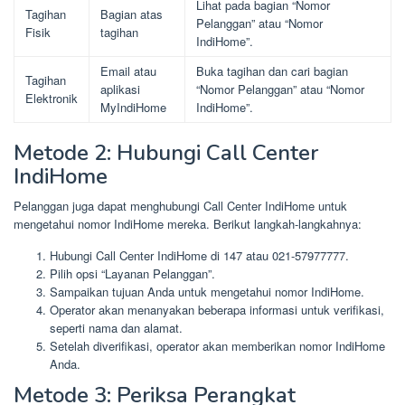
Lihat pada bagian “Nomor
Tagihan
Bagian atas
Pelanggan” atau “Nomor
Fisik
tagihan
IndiHome”.
Email atau
Buka tagihan dan cari bagian
Tagihan
aplikasi
“Nomor Pelanggan” atau “Nomor
Elektronik
MyIndiHome
IndiHome”.
Metode 2: Hubungi Call Center
IndiHome
Pelanggan juga dapat menghubungi Call Center IndiHome untuk
mengetahui nomor IndiHome mereka. Berikut langkah-langkahnya:
Hubungi Call Center IndiHome di 147 atau 021-57977777.
Pilih opsi “Layanan Pelanggan”.
Sampaikan tujuan Anda untuk mengetahui nomor IndiHome.
Operator akan menanyakan beberapa informasi untuk verifikasi,
seperti nama dan alamat.
Setelah diverifikasi, operator akan memberikan nomor IndiHome
Anda.
Metode 3: Periksa Perangkat