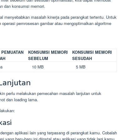
n dan konsumsi memori.
enal menyebabkan masalah kinerja pada perangkat tertentu. Untuk
ah operasi pemrosesan gambar atau mengoptimalkan algoritme
 PEMUATAN
KONSUMSI MEMORI
KONSUMSI MEMORI
AH
SEBELUM
SESUDAH
ms
10 MB
5 MB
Lanjutan
ngkin perlu melakukan pemecahan masalah lanjutan untuk
mot dan loading lama.
lakukan:
kasi
 dengan aplikasi lain yang terpasang di perangkat kamu. Cobalah
 yang baru-baru ini diinstal atau aplikasi yang tidak lagi kamu