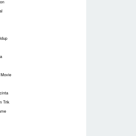
ion
al
idup
ga
 Movie
cinta
n Trik
ame