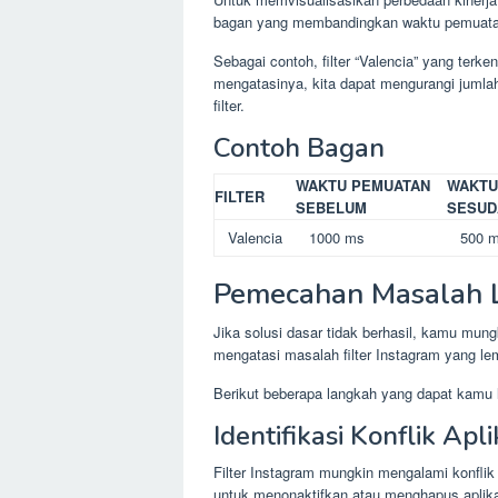
bagan yang membandingkan waktu pemuata
Sebagai contoh, filter “Valencia” yang terk
mengatasinya, kita dapat mengurangi juml
filter.
Contoh Bagan
WAKTU PEMUATAN
WAKTU
FILTER
SEBELUM
SESUD
Valencia
1000 ms
500 
Pemecahan Masalah 
Jika solusi dasar tidak berhasil, kamu mu
mengatasi masalah filter Instagram yang le
Berikut beberapa langkah yang dapat kamu 
Identifikasi Konflik Apli
Filter Instagram mungkin mengalami konflik
untuk menonaktifkan atau menghapus aplikasi