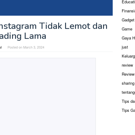
Educat
Finansi
Gadget
 Instagram Tidak Lemot dan
Game
ading Lama
Gaya H
just
ul
Posted on
March 3, 2024
Keluar
review
Review
sharing
tentang
Tips da
Tips G