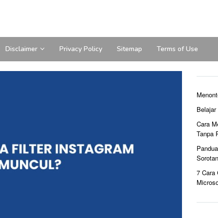
Disclaimer
Privacy Policy
Sitemap
Terms of Use
Menont
Belaja
Cara M
Tanpa 
Pandua
Sorota
7 Cara
Microso