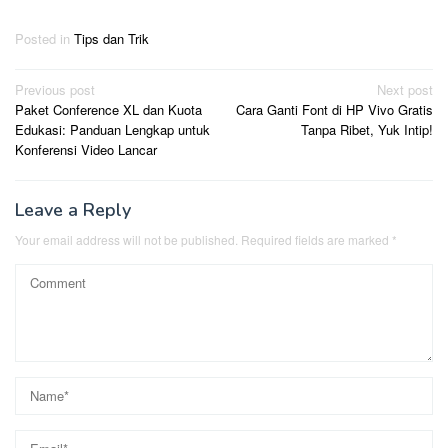
Posted in
Tips dan Trik
Post
Previous post
Next post
Paket Conference XL dan Kuota
Cara Ganti Font di HP Vivo Gratis
navigation
Edukasi: Panduan Lengkap untuk
Tanpa Ribet, Yuk Intip!
Konferensi Video Lancar
Leave a Reply
Your email address will not be published.
Required fields are marked
*