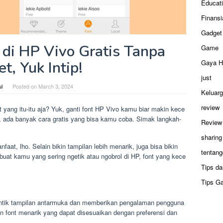
Educat
Finansi
Gadget
 di HP Vivo Gratis Tanpa
Game
et, Yuk Intip!
Gaya H
just
ul
Posted on
March 3, 2024
Keluar
review
 yang itu-itu aja? Yuk, ganti font HP Vivo kamu biar makin kece
, ada banyak cara gratis yang bisa kamu coba. Simak langkah-
Review
sharing
aat, lho. Selain bikin tampilan lebih menarik, juga bisa bikin
tentang
uat kamu yang sering ngetik atau ngobrol di HP, font yang kece
Tips da
Tips G
ntik tampilan antarmuka dan memberikan pengalaman pengguna
han font menarik yang dapat disesuaikan dengan preferensi dan