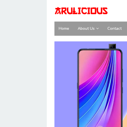
Skip
to
content
Home
About Us
Contact