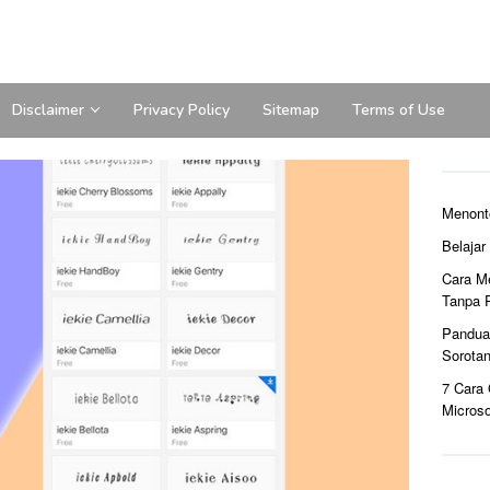
Disclaimer
Privacy Policy
Sitemap
Terms of Use
Menont
Belaja
Cara M
Tanpa 
Pandua
Sorota
7 Cara
Microso