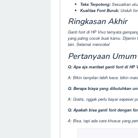
Teks Terpotong:
Sesuaikan ukura
Kualitas Font Buruk:
Unduh font
Ringkasan Akhir
Ganti font di HP Vivo ternyata gampan
yang paling cocok buat kamu. Dijamin
lain. Selamat mencoba!
Pertanyaan Umum 
Q: Apa aja manfaat ganti font di HP 
A: Bikin tampilan lebih kece, bikin m
Q: Berapa biaya yang dibutuhkan unt
A: Gratis, nggak perlu bayar sepeser p
Q: Apakah bisa ganti font dengan fo
A: Bisa, tapi ada cara khusus yang perlu