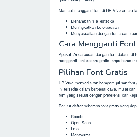
Manfaat mengganti font di HP Vivo antara la
Menambah nilai estetika
Meningkatkan keterbacaan
Menyesuaikan dengan tema dan suas
Cara Mengganti Font
Apakah Anda bosan dengan font default di
mengganti font secara gratis tanpa harus 
Pilihan Font Gratis
HP Vivo menyediakan beragam pilihan font 
ini tersedia dalam berbagai gaya, mulai da
font yang sesuai dengan preferensi dan kep
Berikut daftar beberapa font gratis yang da
Roboto
Open Sans
Lato
Montserrat