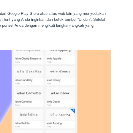
ari Google Play Store atau situs web lain yang menyediakan
ari font yang Anda inginkan dan ketuk tombol “Unduh”. Setelah
e ponsel Anda dengan mengikuti langkah-langkah yang