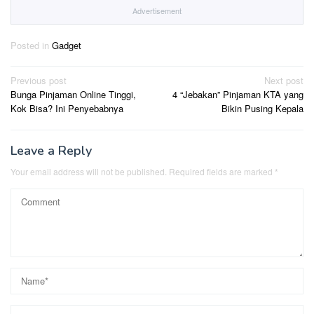
Advertisement
Posted in
Gadget
Post
Previous post
Next post
Bunga Pinjaman Online Tinggi,
4 “Jebakan” Pinjaman KTA yang
navigation
Kok Bisa? Ini Penyebabnya
Bikin Pusing Kepala
Leave a Reply
Your email address will not be published.
Required fields are marked
*