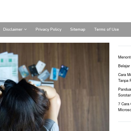
Disclaimer
Privacy Policy
Sitemap
Terms of Use
Menont
Belaja
Cara M
Tanpa 
Pandua
Sorota
7 Cara
Microso