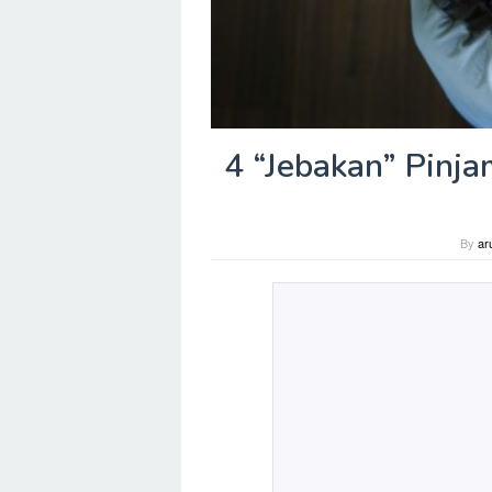
4 “Jebakan” Pinj
By
ar