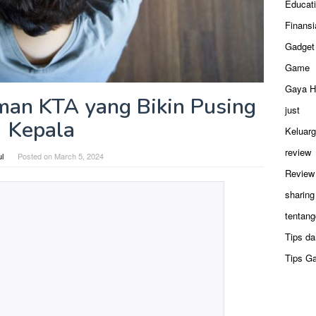
Educat
Finansi
Gadget
Game
Gaya H
aman KTA yang Bikin Pusing
just
Kepala
Keluar
review
ul
Posted on
March 5, 2024
Review
sharing
tentang
Tips da
Tips G