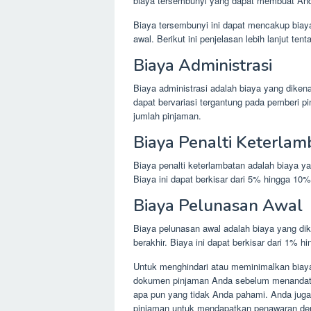
biaya tersembunyi yang dapat membuat Anda
Biaya tersembunyi ini dapat mencakup biaya
awal. Berikut ini penjelasan lebih lanjut ten
Biaya Administrasi
Biaya administrasi adalah biaya yang dike
dapat bervariasi tergantung pada pemberi pi
jumlah pinjaman.
Biaya Penalti Keterlam
Biaya penalti keterlambatan adalah biaya 
Biaya ini dapat berkisar dari 5% hingga 10
Biaya Pelunasan Awal
Biaya pelunasan awal adalah biaya yang d
berakhir. Biaya ini dapat berkisar dari 1% h
Untuk menghindari atau meminimalkan biay
dokumen pinjaman Anda sebelum menandata
apa pun yang tidak Anda pahami. Anda jug
pinjaman untuk mendapatkan penawaran den