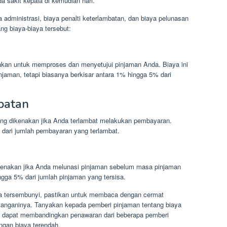
 sakit kepala di kemudian hari.
 administrasi, biaya penalti keterlambatan, dan biaya pelunasan
tang biaya-biaya tersebut:
nakan untuk memproses dan menyetujui pinjaman Anda. Biaya ini
njaman, tetapi biasanya berkisar antara 1% hingga 5% dari
batan
yang dikenakan jika Anda terlambat melakukan pembayaran.
% dari jumlah pembayaran yang terlambat.
ikenakan jika Anda melunasi pinjaman sebelum masa pinjaman
ingga 5% dari jumlah pinjaman yang tersisa.
a tersembunyi, pastikan untuk membaca dengan cermat
nganinya. Tanyakan kepada pemberi pinjaman tentang biaya
a dapat membandingkan penawaran dari beberapa pemberi
gan biaya terendah.