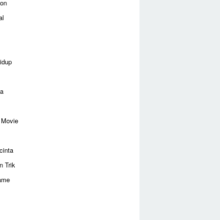
ion
al
idup
ga
 Movie
cinta
n Trik
ame