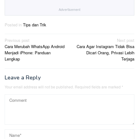
Advertisement
Posted in
Tips dan Trik
Post
Previous post
Next post
Cara Merubah WhatsApp Android
Cara Agar Instagram Tidak Bisa
navigation
Menjadi iPhone: Panduan
Dicari Orang, Privasi Lebih
Lengkap
Terjaga
Leave a Reply
Your email address will not be published.
Required fields are marked
*