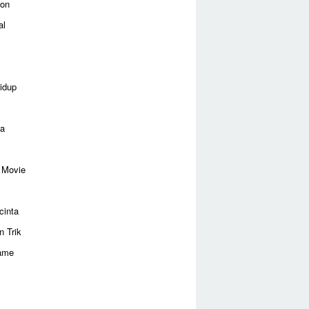
ion
al
idup
ga
 Movie
cinta
n Trik
ame