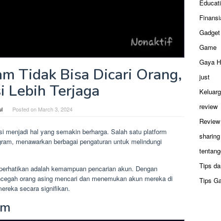
Educat
Finansi
Gadget
Game
Gaya H
am Tidak Bisa Dicari Orang,
just
i Lebih Terjaga
Keluar
review
ul
Posted on
March 3, 2024
Review
vasi menjadi hal yang semakin berharga. Salah satu platform
sharing
gram, menawarkan berbagai pengaturan untuk melindungi
tentang
Tips da
diperhatikan adalah kemampuan pencarian akun. Dengan
mencegah orang asing mencari dan menemukan akun mereka di
Tips G
ereka secara signifikan.
am