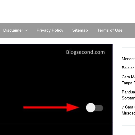
Disclaimer
Privacy Policy
Sitemap
Terms of Use
Menont
Belaja
Cara M
Tanpa 
Pandua
Sorota
7 Cara
Microso