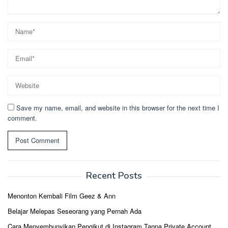
Save my name, email, and website in this browser for the next time I
comment.
Recent Posts
Menonton Kembali Film Geez & Ann
Belajar Melepas Seseorang yang Pernah Ada
Cara Menyembunyikan Pengikut di Instagram Tanpa Private Account