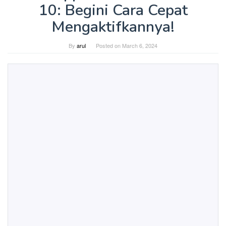
10: Begini Cara Cepat
Mengaktifkannya!
By
arul
Posted on
March 6, 2024