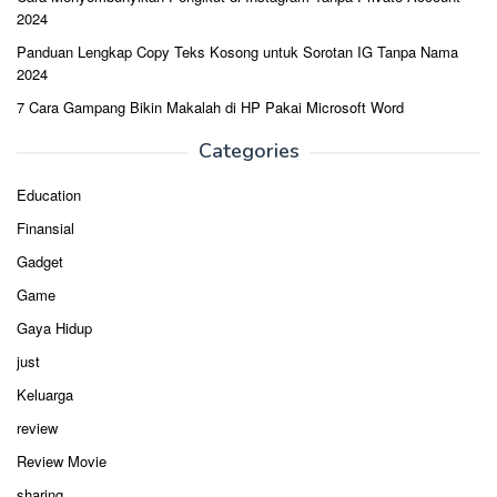
2024
Panduan Lengkap Copy Teks Kosong untuk Sorotan IG Tanpa Nama
2024
7 Cara Gampang Bikin Makalah di HP Pakai Microsoft Word
Categories
Education
Finansial
Gadget
Game
Gaya Hidup
just
Keluarga
review
Review Movie
sharing