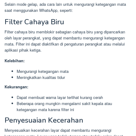
Selain mode gelap, ada cara lain untuk mengurangi ketegangan mata
saat menggunakan WhatsApp, seperti:
Filter Cahaya Biru
Filter cahaya biru memblokir sebagian cahaya biru yang dipancarkan
oleh layar perangkat, yang dapat membantu mengurangi ketegangan
mata. Filter ini dapat diaktifkan di pengaturan perangkat atau melalui
aplikasi pihak ketiga.
Kelebihan:
Mengurangi ketegangan mata
Meningkatkan kualitas tidur
Kekurangan:
Dapat membuat warna layar terlihat kurang cerah
Beberapa orang mungkin mengalami sakit kepala atau
ketegangan mata karena filter ini
Penyesuaian Kecerahan
Menyesuaikan kecerahan layar dapat membantu mengurangi