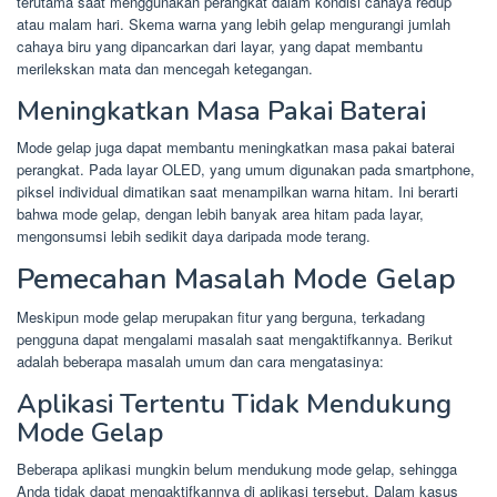
terutama saat menggunakan perangkat dalam kondisi cahaya redup
atau malam hari. Skema warna yang lebih gelap mengurangi jumlah
cahaya biru yang dipancarkan dari layar, yang dapat membantu
merilekskan mata dan mencegah ketegangan.
Meningkatkan Masa Pakai Baterai
Mode gelap juga dapat membantu meningkatkan masa pakai baterai
perangkat. Pada layar OLED, yang umum digunakan pada smartphone,
piksel individual dimatikan saat menampilkan warna hitam. Ini berarti
bahwa mode gelap, dengan lebih banyak area hitam pada layar,
mengonsumsi lebih sedikit daya daripada mode terang.
Pemecahan Masalah Mode Gelap
Meskipun mode gelap merupakan fitur yang berguna, terkadang
pengguna dapat mengalami masalah saat mengaktifkannya. Berikut
adalah beberapa masalah umum dan cara mengatasinya:
Aplikasi Tertentu Tidak Mendukung
Mode Gelap
Beberapa aplikasi mungkin belum mendukung mode gelap, sehingga
Anda tidak dapat mengaktifkannya di aplikasi tersebut. Dalam kasus