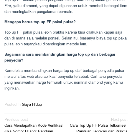
Fire, yaitu diamond, yang dapat digunakan untuk membeli berbagai item
dan meningkatkan pengalaman bermain.
Mengapa harus top up FF pakai pulsa?
Top up FF pakai pulsa lebih praktis karena bisa dilakukan kapan saja
dan di mana saja melalui ponsel. Selain itu, biasanya biaya top up pakai
pulsa lebih terjangkau dibandingkan metode lain.
Bagaimana cara membandingkan harga top up dari berbagai
penyedia?
Kamu bisa membandingkan harga top up dari berbagai penyedia pulsa
melalui situs web atau aplikasi penyedia tersebut. Cari tahu penyedia
yang menawarkan harga termurah untuk nominal diamond yang kamu
inginkan.
Posted in
Gaya Hidup
Post
Previous post
Next post
Cara Mendapatkan Kode Verifikasi
Cara Top Up FF Pulsa Telkomsel:
navigation
Jika Nomor Hilang: Panduan
Panduan Lengkap dan Praktis