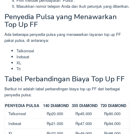
Pilih metode pembayaran “Pulsa”.
Masukkan nomor telepon Anda dan ikuti petunjuk yang diberikan.
Penyedia Pulsa yang Menawarkan
Top Up FF
Ada beberapa penyedia pulsa yang menawarkan layanan top up FF
pakai pulsa, di antaranya:
Telkomsel
Indosat
XL
Tri
Tabel Perbandingan Biaya Top Up FF
Berikut ini adalah tabel perbandingan biaya top up FF dari berbagai
penyedia pulsa:
PENYEDIA PULSA
140 DIAMOND
355 DIAMOND
720 DIAMOND
Telkomsel
Rp20.000
Rp45.000
Rp90.000
Indosat
Rp21.000
Rp47.000
Rp94.000
XL
Rp22.000
Rp49.000
Rp98.000