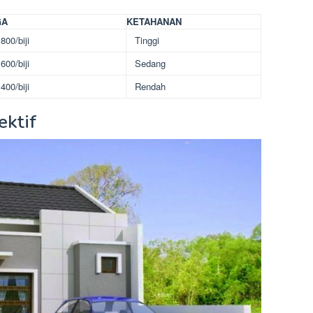
GA
KETAHANAN
800/biji
Tinggi
600/biji
Sedang
400/biji
Rendah
ektif