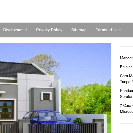
Disclaimer
Privacy Policy
Sitemap
Terms of Use
Menont
Belaja
Cara M
Tanpa 
Pandua
Sorota
7 Cara
Microso