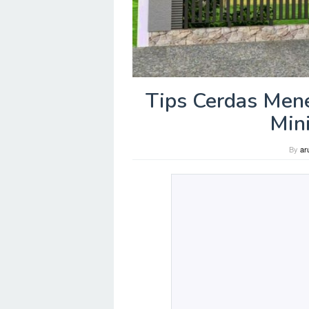
Tips Cerdas Men
Min
By
ar