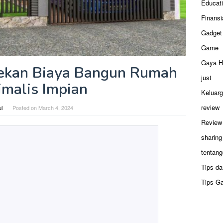
Educat
Finansi
Gadget
Game
Gaya H
ekan Biaya Bangun Rumah
just
imalis Impian
Keluar
review
ul
Posted on
March 4, 2024
Review
sharing
tentang
Tips da
Tips G