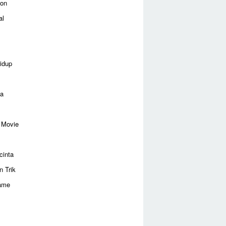
ion
al
idup
ga
 Movie
cinta
n Trik
ame