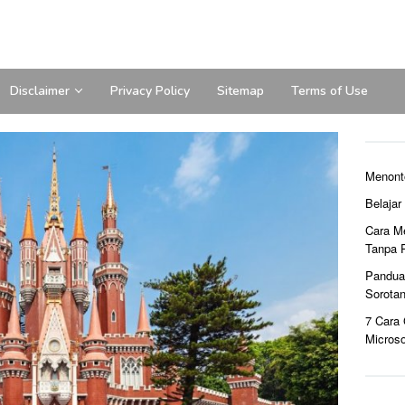
Disclaimer
Privacy Policy
Sitemap
Terms of Use
Menont
Belaja
Cara M
Tanpa 
Pandua
Sorota
7 Cara
Microso