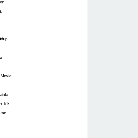
ion
al
idup
ga
 Movie
cinta
n Trik
ame