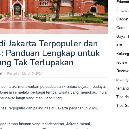
Educat
Finansi
Gadget
Game
Gaya H
i Jakarta Terpopuler dan
just
4: Panduan Lengkap untuk
Keluar
ang Tak Terlupakan
review
Review
ul
Posted on
March 5, 2024
sharing
an semarak, menawarkan perpaduan unik antara sejarah, budaya,
tentang
ndonesia ini melalui berbagai tempat wisata yang memukau, mulai
Tips da
pencakar langit yang menjulang tinggi.
Tips G
nasi terpopuler dan paling hits di Jakarta pada tahun 2024,
ngga taman hiburan yang mendebarkan, Jakarta memiliki