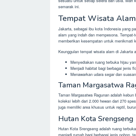
sesuatu untuk setiap selera dan usia. Mari
semarak ini.
Tempat Wisata Alam
Jakarta, sebagai ibu kota Indonesia yang p
alam yang indah dan mempesona. Tempat-tem
memberikan kesempatan untuk menikmati k
Keunggulan tempat wisata alam di Jakarta an
Menyediakan ruang terbuka hijau yan
Menjadi habitat bagi berbagai jenis fl
Menawarkan udara segar dan suasana
Taman Margasatwa Ra
Taman Margasatwa Ragunan adalah kebun bin
koleksi lebih dari 2.000 hewan dari 270 spe
juga memiliki area khusus untuk reptil, buru
Hutan Kota Srengseng
Hutan Kota Srengseng adalah ruang terbuka h
menjadi rumah bagi berbagai jenis pohon, 