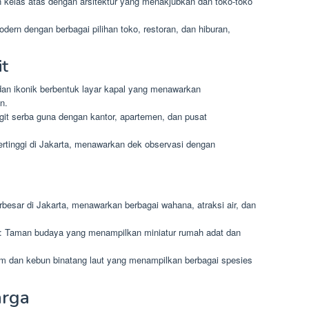
n kelas atas dengan arsitektur yang menakjubkan dan toko-toko
dern dengan berbagai pilihan toko, restoran, dan hiburan,
t
dan ikonik berbentuk layar kapal yang menawarkan
n.
git serba guna dengan kantor, apartemen, dan pusat
ertinggi di Jakarta, menawarkan dek observasi dengan
rbesar di Jakarta, menawarkan berbagai wahana, atraksi air, dan
: Taman budaya yang menampilkan miniatur rumah adat dan
um dan kebun binatang laut yang menampilkan berbagai spesies
arga