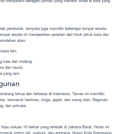
 kita menyelami beragam pilihan yang menanti Anda di kota yang
adat penduduk, ternyata juga memiliki beberapa tempat wisata
pat wisata ini menawarkan pelarian dari hiruk pikuk kota dan
eindahan alam.
tara lain:
g luas dan rindang.
ora dan fauna.
 yang asri.
gunan
atang tertua dan terbesar di Indonesia. Taman ini memiliki
sies, termasuk harimau, singa, gajah, dan orang utan. Ragunan
ng, dan primata.
ijau seluas 15 hektar yang terletak di Jakarta Barat. Hutan ini
termasuk pohon jati, mahoni, dan angsana. Hutan Kota Srengseng