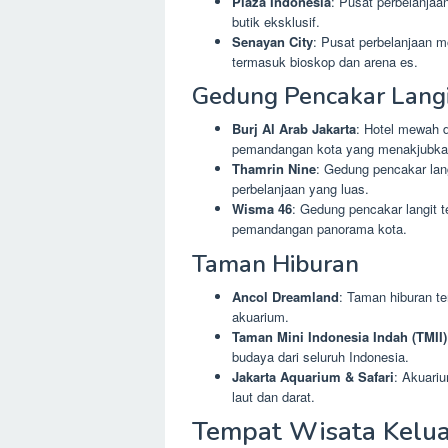
Plaza Indonesia
: Pusat perbelanjaa
butik eksklusif.
Senayan City
: Pusat perbelanjaan mo
termasuk bioskop dan arena es.
Gedung Pencakar Langi
Burj Al Arab Jakarta
: Hotel mewah 
pemandangan kota yang menakjubka
Thamrin Nine
: Gedung pencakar lan
perbelanjaan yang luas.
Wisma 46
: Gedung pencakar langit t
pemandangan panorama kota.
Taman Hiburan
Ancol Dreamland
: Taman hiburan te
akuarium.
Taman Mini Indonesia Indah (TMII)
budaya dari seluruh Indonesia.
Jakarta Aquarium & Safari
: Akuari
laut dan darat.
Tempat Wisata Kelu