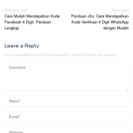
Post
Previous post
Next post
Cara Mudah Mendapatkan Kode
Panduan Jitu: Cara Mendapatkan
navigation
Facebook 6 Digit: Panduan
Kode Verifikasi 6 Digit WhatsApp
Lengkap
dengan Mudah
Leave a Reply
Your email address will not be published.
Required fields are marked
*