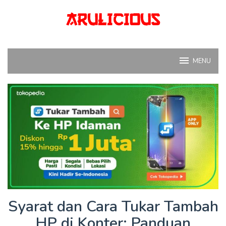
Skip
to
content
MENU
Syarat dan Cara Tukar Tambah
HP di Konter: Panduan