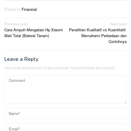
Posted in
Finansial
Post
Previous post
Next post
Cara Ampuh Mengatasi Hp Xiaomi
Penelitian Kualitatif vs Kuantitatif:
navigation
Mati Total (Baterai Tanam)
Memahami Perbedaan dan
Contohnya
Leave a Reply
Your email address will not be published.
Required fields are marked
*