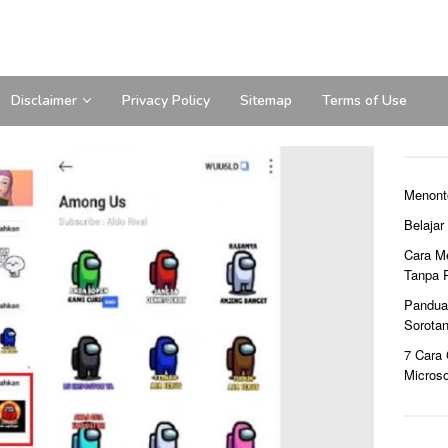
Disclaimer
Privacy Policy
Sitemap
Terms of Use
Menont
Belaja
Cara M
Tanpa 
Pandua
Sorota
7 Cara
Microso