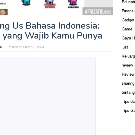
Educat
Finansi
Gadget
g Us Bahasa Indonesia:
Game
p yang Wajib Kamu Punya
Gaya H
just
ul
Posted on
March 3, 2024
Keluar
review
Review
sharing
tentang
Tips da
Tips G