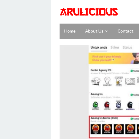
Skip
to
content
Home
About Us
Contact