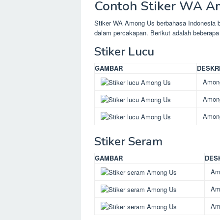
Contoh Stiker WA A
Stiker WA Among Us berbahasa Indonesia b
dalam percakapan. Berikut adalah beberapa
Stiker Lucu
GAMBAR
DESKR
Among
Among
Among
Stiker Seram
GAMBAR
DES
Am
Amo
Am