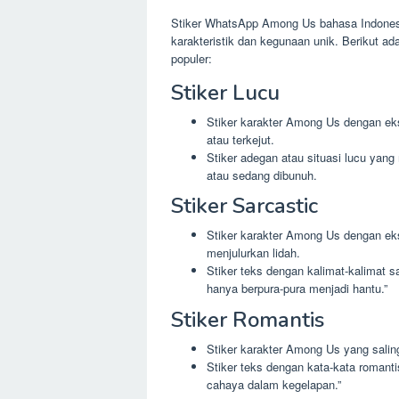
Stiker WhatsApp Among Us bahasa Indonesi
karakteristik dan kegunaan unik. Berikut a
populer:
Stiker Lucu
Stiker karakter Among Us dengan ek
atau terkejut.
Stiker adegan atau situasi lucu yang
atau sedang dibunuh.
Stiker Sarcastic
Stiker karakter Among Us dengan eksp
menjulurkan lidah.
Stiker teks dengan kalimat-kalimat sa
hanya berpura-pura menjadi hantu.”
Stiker Romantis
Stiker karakter Among Us yang salin
Stiker teks dengan kata-kata romant
cahaya dalam kegelapan.”