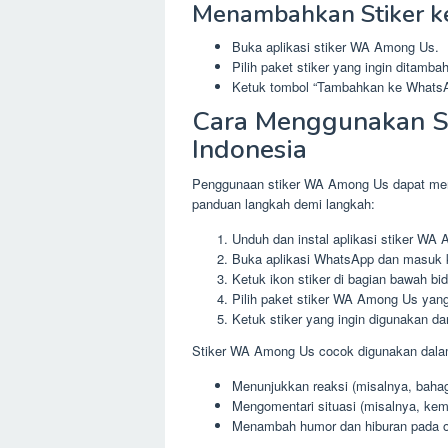
Menambahkan Stiker 
Buka aplikasi stiker WA Among Us.
Pilih paket stiker yang ingin ditamb
Ketuk tombol “Tambahkan ke WhatsA
Cara Menggunakan S
Indonesia
Penggunaan stiker WA Among Us dapat men
panduan langkah demi langkah:
Unduh dan instal aplikasi stiker WA 
Buka aplikasi WhatsApp dan masuk k
Ketuk ikon stiker di bagian bawah bi
Pilih paket stiker WA Among Us yang
Ketuk stiker yang ingin digunakan da
Stiker WA Among Us cocok digunakan dalam 
Menunjukkan reaksi (misalnya, bahag
Mengomentari situasi (misalnya, ke
Menambah humor dan hiburan pada o