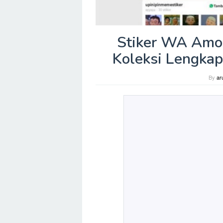
Stiker WA Amon
Koleksi Lengka
By
ar