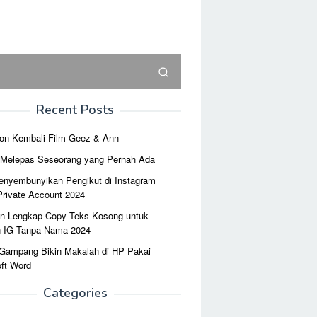
Recent Posts
on Kembali Film Geez & Ann
r Melepas Seseorang yang Pernah Ada
enyembunyikan Pengikut di Instagram
Private Account 2024
n Lengkap Copy Teks Kosong untuk
n IG Tanpa Nama 2024
 Gampang Bikin Makalah di HP Pakai
ft Word
Categories