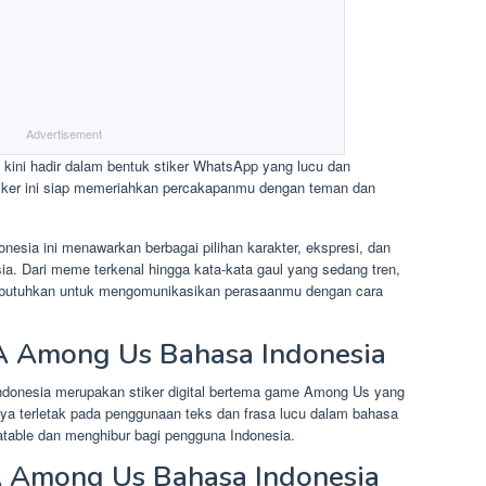
Advertisement
kini hadir dalam bentuk stiker WhatsApp yang lucu dan
stiker ini siap memeriahkan percakapanmu dengan teman dan
esia ini menawarkan berbagai pilihan karakter, ekspresi, dan
ia. Dari meme terkenal hingga kata-kata gaul yang sedang tren,
utuhkan untuk mengomunikasikan perasaanmu dengan cara
A Among Us Bahasa Indonesia
donesia merupakan stiker digital bertema game Among Us yang
a terletak pada penggunaan teks dan frasa lucu dalam bahasa
latable dan menghibur bagi pengguna Indonesia.
WA Among Us Bahasa Indonesia