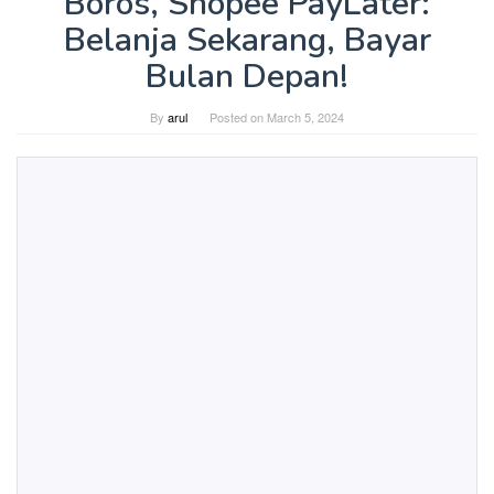
Boros, Shopee PayLater:
Belanja Sekarang, Bayar
Bulan Depan!
By
arul
Posted on
March 5, 2024