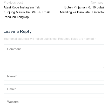
Post
Previous post
Next post
Atasi Kode Instagram Tak
Butuh Pinjaman Rp 10 Juta?
navigation
Kunjung Masuk ke SMS & Email:
Mending ke Bank atau Fintech?
Panduan Lengkap
Leave a Reply
Your email address will not be published.
Required fields are marked
*