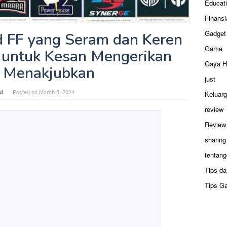
Educat
Finansi
Gadget
 FF yang Seram dan Keren
Game
a untuk Kesan Mengerikan
Gaya H
 Menakjubkan
just
ul
Posted on
March 5, 2024
Keluar
review
Review
sharing
tentang
Tips da
Tips G