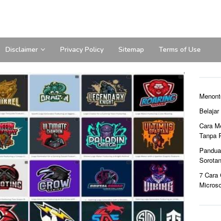
Disclaimer
Privacy Policy
Sitemap
Terms of Use
Menont
Belaja
Cara M
Tanpa 
Pandua
Sorota
7 Cara
Microso