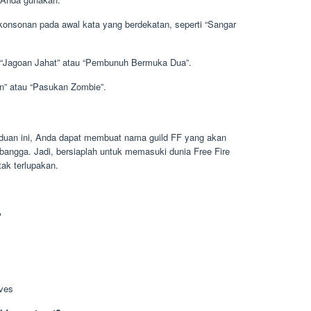
 konsonan pada awal kata yang berdekatan, seperti “Sangar
i “Jagoan Jahat” atau “Pembunuh Bermuka Dua”.
an” atau “Pasukan Zombie”.
nduan ini, Anda dapat membuat nama guild FF yang akan
angga. Jadi, bersiaplah untuk memasuki dunia Free Fire
ak terlupakan.
?
lves