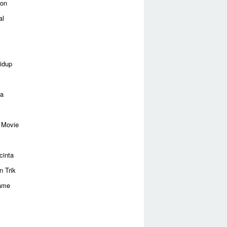
ion
al
idup
ga
 Movie
cinta
n Trik
ame