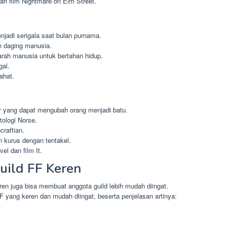
ri film Nightmare on Elm Street.
jadi serigala saat bulan purnama.
 daging manusia.
ah manusia untuk bertahan hidup.
gal.
ahat.
r yang dapat mengubah orang menjadi batu.
tologi Norse.
craftian.
an kurus dengan tentakel.
el dan film It.
uild FF Keren
ren juga bisa membuat anggota guild lebih mudah diingat.
F yang keren dan mudah diingat, beserta penjelasan artinya: