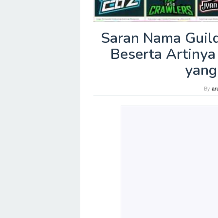
Saran Nama Guild
Beserta Artiny
yang
By
ar