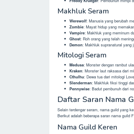
Freddy Krueger
: Pembunuh mimpi da
Makhluk Seram
Werewolf
: Manusia yang berubah men
Zombie
: Mayat hidup yang memakan
Vampire
: Makhluk yang meminum dar
Ghost
: Roh orang yang telah mening
Demon
: Makhluk supranatural yang j
Mitologi Seram
Medusa
: Monster dengan rambut ula
Kraken
: Monster laut raksasa dari mi
Cthulhu
: Dewa tua dari mitologi Love
Slenderman
: Makhluk fiksi tinggi d
Pennywise
: Badut pembunuh dari nov
Daftar Saran Nama G
Selain terdengar seram, nama guild yang ke
Berikut adalah beberapa saran nama guild F
Nama Guild Keren