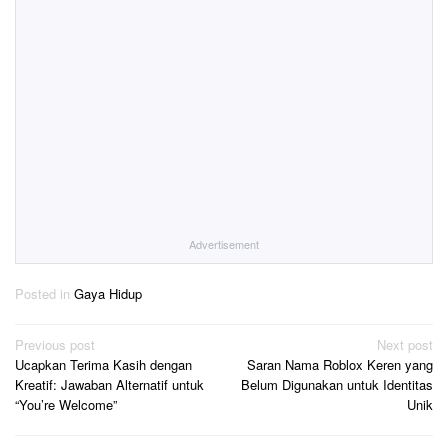
Advertisement
Posted in
Gaya Hidup
Post
Previous post
Next post
Ucapkan Terima Kasih dengan
Saran Nama Roblox Keren yang
navigation
Kreatif: Jawaban Alternatif untuk
Belum Digunakan untuk Identitas
“You’re Welcome”
Unik