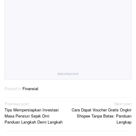
Advertisement
Posted in
Finansial
Post
Previous post
Next post
Tips Mempersiapkan Investasi
Cara Dapat Voucher Gratis Ongkir
navigation
Masa Pensiun Sejak Dini:
Shopee Tanpa Batas: Panduan
Panduan Langkah Demi Langkah
Lengkap