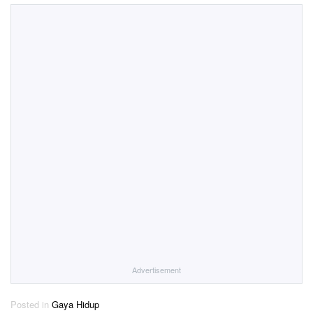
Advertisement
Posted in
Gaya Hidup