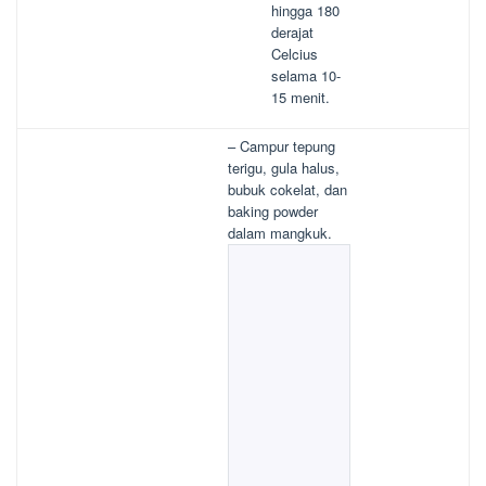
hingga 180
derajat
Celcius
selama 10-
15 menit.
– Campur tepung
terigu, gula halus,
bubuk cokelat, dan
baking powder
dalam mangkuk.