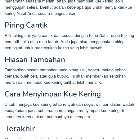
menambah suasana meriah, tetapi juga membuat kue kering lebih
menggugah selera. Berikut adalah beberapa tips untuk menyajikan kue
kering Natal Anda secara mengesankan:
Piring Cantik
Pilih piring saji yang cantik dan sesuai dengan tema Natal, seperti piring
bermotif salju atau rusa kutub. Anda juga bisa menggunakan piring
bertingkat untuk memberikan kesan yang lebih mewah.
Hiasan Tambahan
Tambahkan hiasan tambahan pada piring saji, seperti ranting pohon
cemara, buah beri, atau gula bubuk. Ini akan memberikan sentuhan
meriah dan membuat kue kering terlihat lebih menarik.
Cara Menyimpan Kue Kering
Untuk menjaga kue kering tetap renyah dan segar, simpan dalam wadah
kedap udara pada suhu ruangan. Jangan menyimpan kue kering di
lemari es karena akan membuatnya melempem.
Terakhir