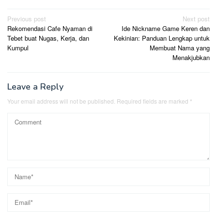
Post
Previous post
Next post
Rekomendasi Cafe Nyaman di
Ide Nickname Game Keren dan
navigation
Tebet buat Nugas, Kerja, dan
Kekinian: Panduan Lengkap untuk
Kumpul
Membuat Nama yang
Menakjubkan
Leave a Reply
Your email address will not be published.
Required fields are marked
*