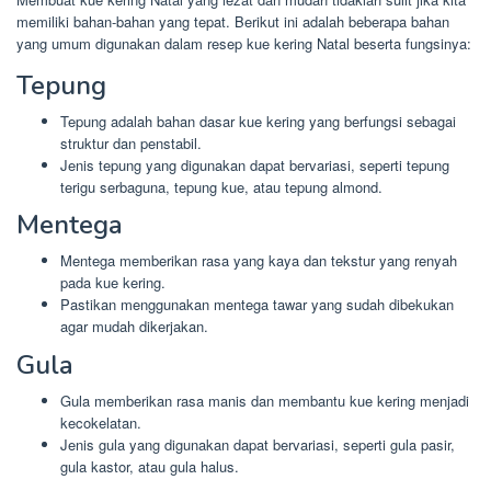
memiliki bahan-bahan yang tepat. Berikut ini adalah beberapa bahan
yang umum digunakan dalam resep kue kering Natal beserta fungsinya:
Tepung
Tepung adalah bahan dasar kue kering yang berfungsi sebagai
struktur dan penstabil.
Jenis tepung yang digunakan dapat bervariasi, seperti tepung
terigu serbaguna, tepung kue, atau tepung almond.
Mentega
Mentega memberikan rasa yang kaya dan tekstur yang renyah
pada kue kering.
Pastikan menggunakan mentega tawar yang sudah dibekukan
agar mudah dikerjakan.
Gula
Gula memberikan rasa manis dan membantu kue kering menjadi
kecokelatan.
Jenis gula yang digunakan dapat bervariasi, seperti gula pasir,
gula kastor, atau gula halus.