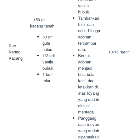
vanila
bubuk.
Tambahkan
– 150 gr
telur dan
kacang tanah
aduk hingga
50 gr
adonan
gula
tercampur
Kue
halus
rata.
Kering
10-15 menit
1/2 sdt
Bentuk
Kacang
vanila
adonan
bubuk
menjadi
1 butir
bola-bola
telur
kecil dan
letakkan di
atas loyang
yang sudah
diolesi
mentega.
Panggang
dalam oven
yang sudah
dipanaskan