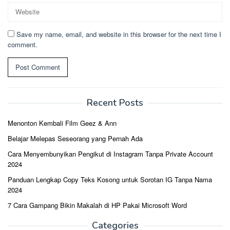
Save my name, email, and website in this browser for the next time I
comment.
Recent Posts
Menonton Kembali Film Geez & Ann
Belajar Melepas Seseorang yang Pernah Ada
Cara Menyembunyikan Pengikut di Instagram Tanpa Private Account
2024
Panduan Lengkap Copy Teks Kosong untuk Sorotan IG Tanpa Nama
2024
7 Cara Gampang Bikin Makalah di HP Pakai Microsoft Word
Categories