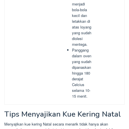
menjadi
bola-bola
kecil dan
letakkan di
atas loyang
yang sudah
diolesi
mentega.
Panggang
dalam oven
yang sudah
dipanaskan
hingga 180
derajat
Celcius
selama 10-
15 menit.
Tips Menyajikan Kue Kering Natal
Menyajikan kue kering Natal secara menarik tidak hanya akan