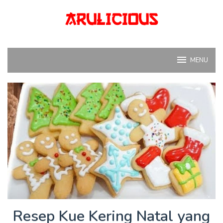
Skip
to
content
MENU
Resep Kue Kering Natal yang