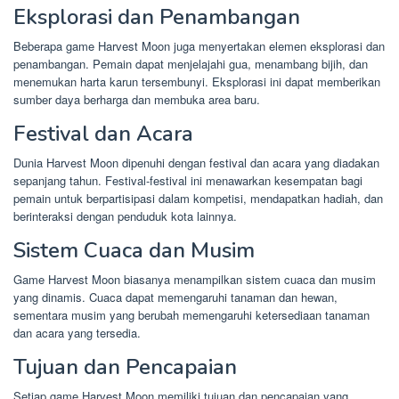
Eksplorasi dan Penambangan
Beberapa game Harvest Moon juga menyertakan elemen eksplorasi dan
penambangan. Pemain dapat menjelajahi gua, menambang bijih, dan
menemukan harta karun tersembunyi. Eksplorasi ini dapat memberikan
sumber daya berharga dan membuka area baru.
Festival dan Acara
Dunia Harvest Moon dipenuhi dengan festival dan acara yang diadakan
sepanjang tahun. Festival-festival ini menawarkan kesempatan bagi
pemain untuk berpartisipasi dalam kompetisi, mendapatkan hadiah, dan
berinteraksi dengan penduduk kota lainnya.
Sistem Cuaca dan Musim
Game Harvest Moon biasanya menampilkan sistem cuaca dan musim
yang dinamis. Cuaca dapat memengaruhi tanaman dan hewan,
sementara musim yang berubah memengaruhi ketersediaan tanaman
dan acara yang tersedia.
Tujuan dan Pencapaian
Setiap game Harvest Moon memiliki tujuan dan pencapaian yang