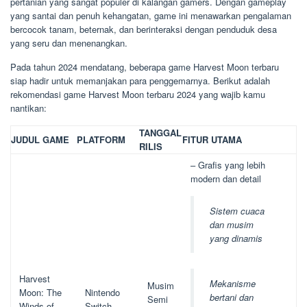
pertanian yang sangat populer di kalangan gamers. Dengan gameplay
yang santai dan penuh kehangatan, game ini menawarkan pengalaman
bercocok tanam, beternak, dan berinteraksi dengan penduduk desa
yang seru dan menenangkan.
Pada tahun 2024 mendatang, beberapa game Harvest Moon terbaru
siap hadir untuk memanjakan para penggemarnya. Berikut adalah
rekomendasi game Harvest Moon terbaru 2024 yang wajib kamu
nantikan:
TANGGAL
JUDUL GAME
PLATFORM
FITUR UTAMA
RILIS
– Grafis yang lebih
modern dan detail
Sistem cuaca
dan musim
yang dinamis
Harvest
Mekanisme
Musim
Moon: The
Nintendo
bertani dan
Semi
Winds of
Switch