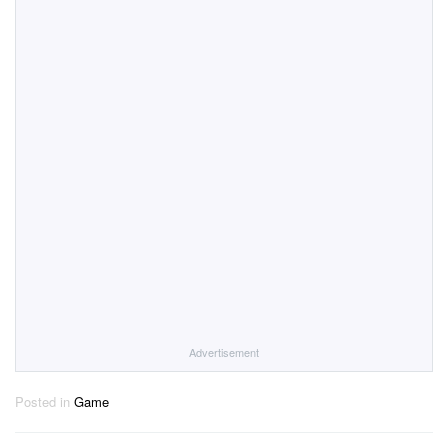
Advertisement
Posted in
Game