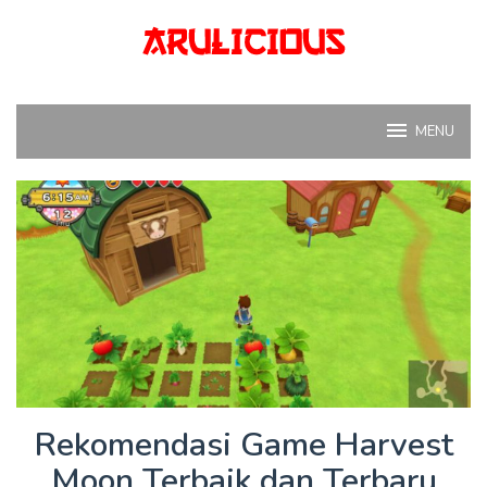
Skip
to
content
MENU
Rekomendasi Game Harvest
Moon Terbaik dan Terbaru