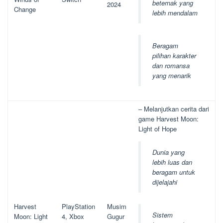
beternak yang
2024
Change
lebih mendalam
Beragam
pilihan karakter
dan romansa
yang menarik
– Melanjutkan cerita dari
game Harvest Moon:
Light of Hope
Dunia yang
lebih luas dan
beragam untuk
dijelajahi
Harvest
PlayStation
Musim
Sistem
Moon: Light
4, Xbox
Gugur