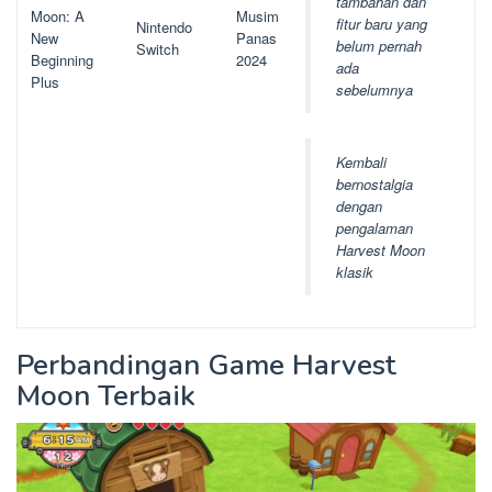
tambahan dan
Moon: A
Musim
fitur baru yang
Nintendo
New
Panas
belum pernah
Switch
Beginning
2024
ada
Plus
sebelumnya
Kembali
bernostalgia
dengan
pengalaman
Harvest Moon
klasik
Perbandingan Game Harvest
Moon Terbaik