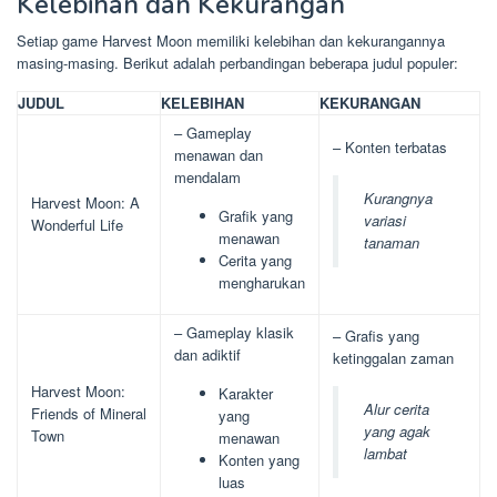
Kelebihan dan Kekurangan
Setiap game Harvest Moon memiliki kelebihan dan kekurangannya
masing-masing. Berikut adalah perbandingan beberapa judul populer:
JUDUL
KELEBIHAN
KEKURANGAN
– Gameplay
– Konten terbatas
menawan dan
mendalam
Kurangnya
Harvest Moon: A
Grafik yang
variasi
Wonderful Life
menawan
tanaman
Cerita yang
mengharukan
– Gameplay klasik
– Grafis yang
dan adiktif
ketinggalan zaman
Harvest Moon:
Karakter
Alur cerita
Friends of Mineral
yang
yang agak
Town
menawan
lambat
Konten yang
luas