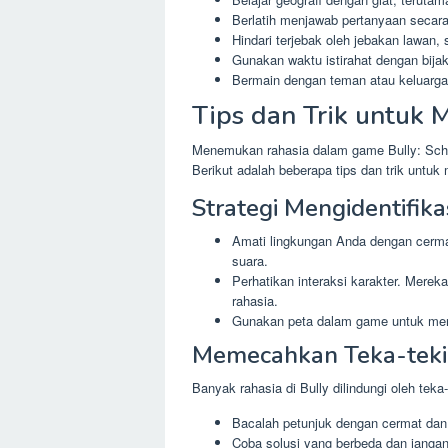
Berlatih menjawab pertanyaan secara
Hindari terjebak oleh jebakan lawan,
Gunakan waktu istirahat dengan bija
Bermain dengan teman atau keluarga
Tips dan Trik untuk
Menemukan rahasia dalam game Bully: Scho
Berikut adalah beberapa tips dan trik un
Strategi Mengidentifik
Amati lingkungan Anda dengan cermat
suara.
Perhatikan interaksi karakter. Mer
rahasia.
Gunakan peta dalam game untuk menan
Memecahkan Teka-teki 
Banyak rahasia di Bully dilindungi oleh tek
Bacalah petunjuk dengan cermat dan c
Coba solusi yang berbeda dan jangan