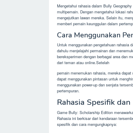
Mengetahui rahasia dalam Bully Geograph
multipemain. Dengan mengetahui lokasi raha
mengejutkan lawan mereka. Selain itu, meng
memberi pemain keunggulan dalam pertemp
Cara Menggunakan Pen
Untuk menggunakan pengetahuan rahasia dal
dahulu menjelajahi permainan dan menemuka
bereksperimen dengan berbagai area dan me
dari teman atau online.Setelah
pemain menemukan rahasia, mereka dapat 
dapat menggunakan pintasan untuk menghind
menggunakan power-up dan senjata tersem
pertempuran.
Rahasia Spesifik da
Game Bully: Scholarship Edition menawarkan
Rahasia ini berkisar dari kendaraan tersemb
spesifik dan cara mengungkapnya: