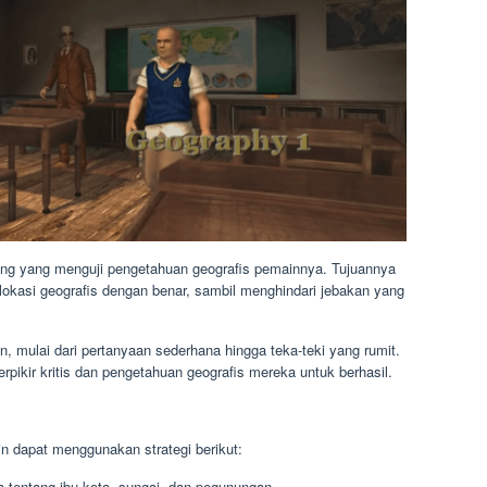
ng yang menguji pengetahuan geografis pemainnya. Tujuannya
lokasi geografis dengan benar, sambil menghindari jebakan yang
, mulai dari pertanyaan sederhana hingga teka-teki yang rumit.
ikir kritis dan pengetahuan geografis mereka untuk berhasil.
n dapat menggunakan strategi berikut:
ma tentang ibu kota, sungai, dan pegunungan.