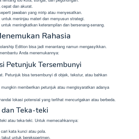
 cepat dan akurat.
 seperti jawaban yang mirip atau menyesatkan.
k untuk meninjau materi dan menyusun strategi.
 untuk meningkatkan keterampilan dan bersenang-senang.
 Menemukan Rahasia
larship Edition bisa jadi menantang namun mengasyikkan.
tuk membantu Anda menemukannya:
asi Petunjuk Tersembunyi
. Petunjuk bisa tersembunyi di objek, tekstur, atau bahkan
eka mungkin memberikan petunjuk atau mengisyaratkan adanya
dai lokasi potensial yang terlihat mencurigakan atau berbeda.
dan Teka-teki
a-teki atau teka-teki. Untuk memecahkannya:
ari kata kunci atau pola.
 takut untuk bereksperimen.