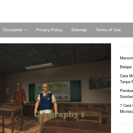
Disclaimer
Privacy Policy
Sitemap
Terms of Use
Menont
Belaja
Cara M
Tanpa 
Pandua
Sorota
7 Cara
Microso