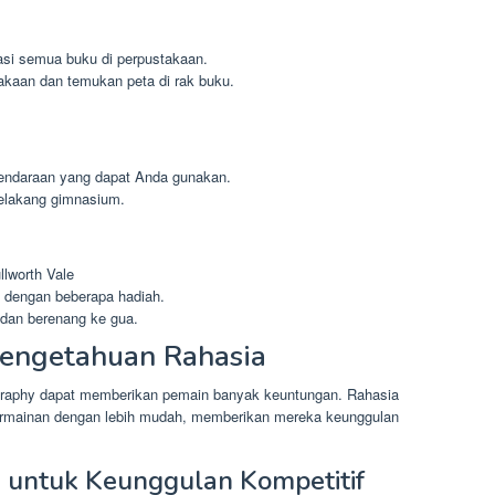
asi semua buku di perpustakaan.
kaan dan temukan peta di rak buku.
kendaraan yang dapat Anda gunakan.
elakang gimnasium.
lworth Vale
a dengan beberapa hadiah.
dan berenang ke gua.
engetahuan Rahasia
graphy dapat memberikan pemain banyak keuntungan. Rahasia
ermainan dengan lebih mudah, memberikan mereka keunggulan
 untuk Keunggulan Kompetitif