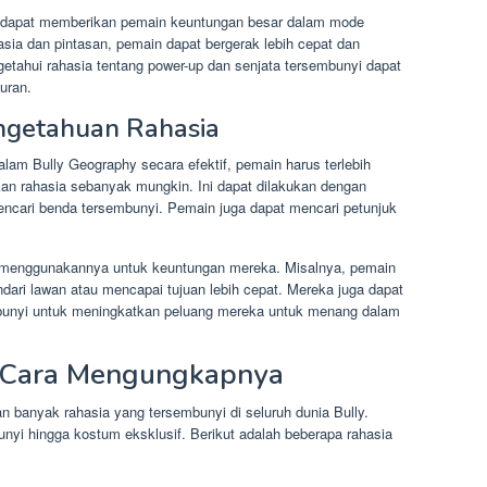
y dapat memberikan pemain keuntungan besar dalam mode
sia dan pintasan, pemain dapat bergerak lebih cepat dan
etahui rahasia tentang power-up dan senjata tersembunyi dapat
uran.
getahuan Rahasia
am Bully Geography secara efektif, pemain harus terlebih
n rahasia sebanyak mungkin. Ini dapat dilakukan dengan
ncari benda tersembunyi. Pemain juga dapat mencari petunjuk
menggunakannya untuk keuntungan mereka. Misalnya, pemain
ari lawan atau mencapai tujuan lebih cepat. Mereka juga dapat
bunyi untuk meningkatkan peluang mereka untuk menang dalam
n Cara Mengungkapnya
 banyak rahasia yang tersembunyi di seluruh dunia Bully.
unyi hingga kostum eksklusif. Berikut adalah beberapa rahasia