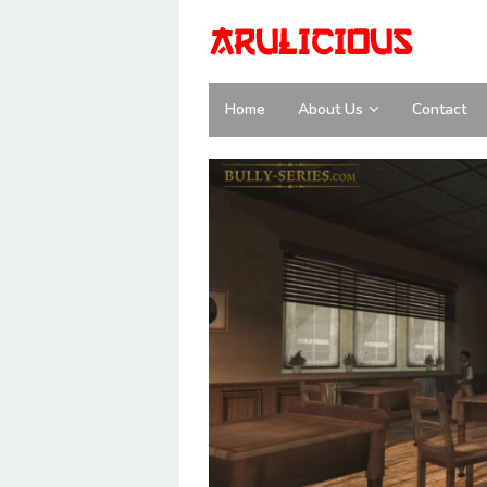
Skip
to
content
Home
About Us
Contact