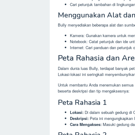
Cari petunjuk tambahan di lingkunga
Menggunakan Alat da
Bully menyediakan beberapa alat dan sum
Kamera: Gunakan kamera untuk menga
Notebook: Catat petunjuk dan ide untu
Internet: Cari panduan dan petunjuk 
Peta Rahasia dan Ar
Dalam dunia luas Bully, terdapat banyak pe
Lokasi-lokasi ini seringkali menyembunyika
Untuk membantu Anda menemukan semua rahas
beserta deskripsi dan tip mengaksesnya:
Peta Rahasia 1
Lokasi:
Di dalam sebuah gedung di O
Deskripsi:
Peta ini mengungkapkan l
Cara Mengakses:
Masuki gedung dan 
Peta Rahasia 2