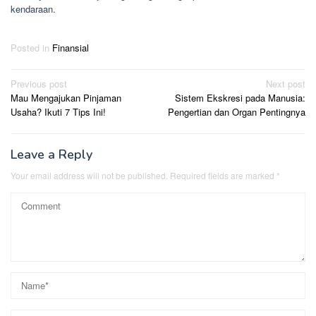
kendaraan.
Posted in
Finansial
Post
Previous post
Next post
Mau Mengajukan Pinjaman
Sistem Ekskresi pada Manusia:
navigation
Usaha? Ikuti 7 Tips Ini!
Pengertian dan Organ Pentingnya
Leave a Reply
Your email address will not be published.
Required fields are marked
*