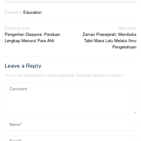
Posted in
Education
Post
Previous post
Next post
Pengertian Diaspora: Panduan
Zaman Prasejarah: Membuka
navigation
Lengkap Menurut Para Ahli
Tabir Masa Lalu Melalui Ilmu
Pengetahuan
Leave a Reply
Your email address will not be published.
Required fields are marked
*