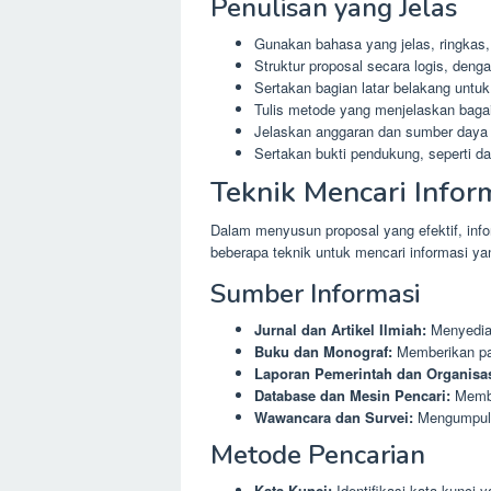
Penulisan yang Jelas
Gunakan bahasa yang jelas, ringkas, 
Struktur proposal secara logis, deng
Sertakan bagian latar belakang un
Tulis metode yang menjelaskan baga
Jelaskan anggaran dan sumber daya 
Sertakan bukti pendukung, seperti dat
Teknik Mencari Infor
Dalam menyusun proposal yang efektif, info
beberapa teknik untuk mencari informasi ya
Sumber Informasi
Jurnal dan Artikel Ilmiah:
Menyediak
Buku dan Monograf:
Memberikan pan
Laporan Pemerintah dan Organisas
Database dan Mesin Pencari:
Membe
Wawancara dan Survei:
Mengumpulka
Metode Pencarian
Kata Kunci:
Identifikasi kata kunci 