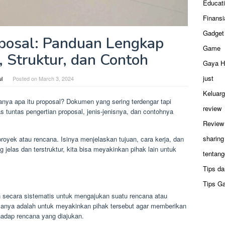
Educat
Finansi
Gadget
posal: Panduan Lengkap
Game
, Struktur, dan Contoh
Gaya H
just
ul
Posted on
March 3, 2024
Keluar
nya apa itu proposal? Dokumen yang sering terdengar tapi
review
 tuntas pengertian proposal, jenis-jenisnya, dan contohnya
Review
sharing
proyek atau rencana. Isinya menjelaskan tujuan, cara kerja, dan
 jelas dan terstruktur, kita bisa meyakinkan pihak lain untuk
tentang
Tips da
Tips G
secara sistematis untuk mengajukan suatu rencana atau
manya adalah untuk meyakinkan pihak tersebut agar memberikan
hadap rencana yang diajukan.