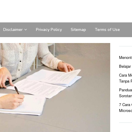
Disclaimer
Privacy Policy
Sitemap
Terms of Use
Menont
Belaja
Cara M
Tanpa 
Pandua
Sorota
7 Cara
Microso