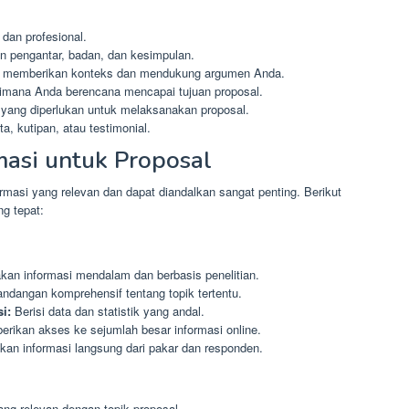
dan profesional.
an pengantar, badan, dan kesimpulan.
tuk memberikan konteks dan mendukung argumen Anda.
imana Anda berencana mencapai tujuan proposal.
yang diperlukan untuk melaksanakan proposal.
a, kutipan, atau testimonial.
masi untuk Proposal
rmasi yang relevan dan dapat diandalkan sangat penting. Berikut
ng tepat:
an informasi mendalam dan berbasis penelitian.
dangan komprehensif tentang topik tertentu.
i:
Berisi data dan statistik yang andal.
rikan akses ke sejumlah besar informasi online.
n informasi langsung dari pakar dan responden.
yang relevan dengan topik proposal.