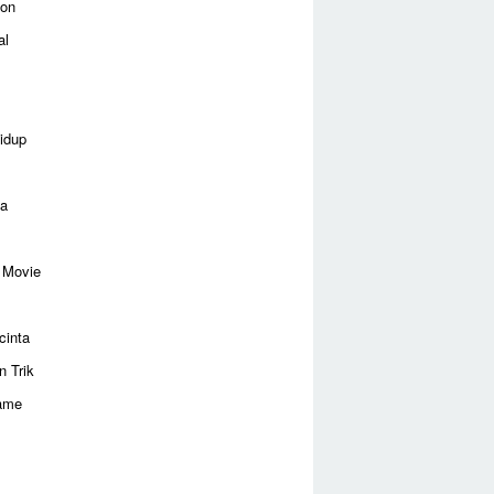
ion
al
idup
ga
 Movie
cinta
n Trik
ame