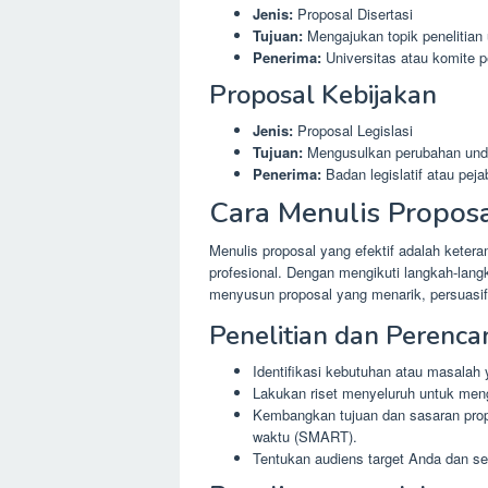
Jenis:
Proposal Disertasi
Tujuan:
Mengajukan topik penelitian 
Penerima:
Universitas atau komite pe
Proposal Kebijakan
Jenis:
Proposal Legislasi
Tujuan:
Mengusulkan perubahan unda
Penerima:
Badan legislatif atau pej
Cara Menulis Proposa
Menulis proposal yang efektif adalah ketera
profesional. Dengan mengikuti langkah-lang
menyusun proposal yang menarik, persuasi
Penelitian dan Perenc
Identifikasi kebutuhan atau masalah 
Lakukan riset menyeluruh untuk men
Kembangkan tujuan dan sasaran propos
waktu (SMART).
Tentukan audiens target Anda dan s