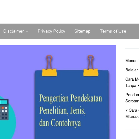
Disclaimer
Privacy Policy
Sitemap
Terms of Use
Menont
Belaja
Cara M
Tanpa 
Pandua
Sorota
7 Cara
Microso