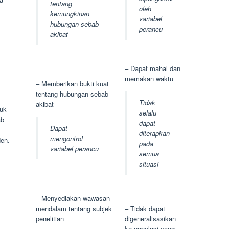
tentang
oleh
kemungkinan
variabel
hubungan sebab
perancu
akibat
– Dapat mahal dan
memakan waktu
– Memberikan bukti kuat
tentang hubungan sebab
Tidak
akibat
tuk
selalu
ab
dapat
Dapat
diterapkan
mengontrol
en.
pada
variabel perancu
semua
situasi
– Menyediakan wawasan
mendalam tentang subjek
– Tidak dapat
penelitian
digeneralisasikan
ke populasi yang