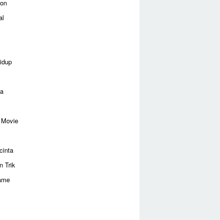
ion
al
idup
ga
 Movie
cinta
n Trik
ame