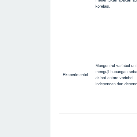
korelasi.
Mengontrol variabel un
menguji hubungan seb
Eksperimental
akibat antara variabel
independen dan depend