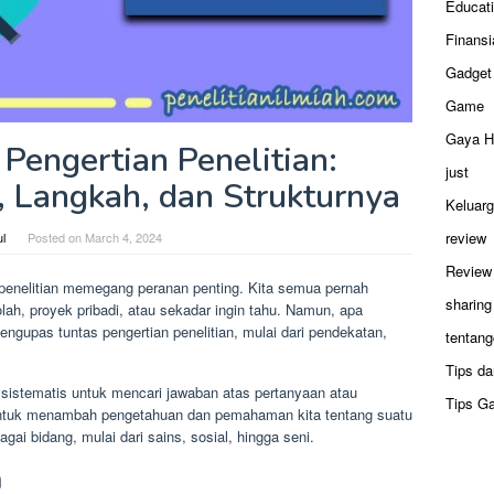
Educat
Finansi
Gadget
Game
Gaya H
Pengertian Penelitian:
just
, Langkah, dan Strukturnya
Keluar
review
ul
Posted on
March 4, 2024
Review
penelitian memegang peranan penting. Kita semua pernah
sharing
lah, proyek pribadi, atau sekadar ingin tahu. Namun, apa
mengupas tuntas pengertian penelitian, mulai dari pendekatan,
tentang
Tips da
 sistematis untuk mencari jawaban atas pertanyaan atau
Tips G
tuk menambah pengetahuan dan pemahaman kita tentang suatu
agai bidang, mulai dari sains, sosial, hingga seni.
n