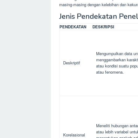
masing-masing dengan kelebihan dan kekur
Jenis Pendekatan Penel
PENDEKATAN
DESKRIPSI
Mengumpulkan data un
menggambarkan karakte
Deskriptif
atau kondisi suatu popu
atau fenomena.
Meneliti hubungan anta
atau lebih variabel untu
Korelasional
menentukan apakah ad