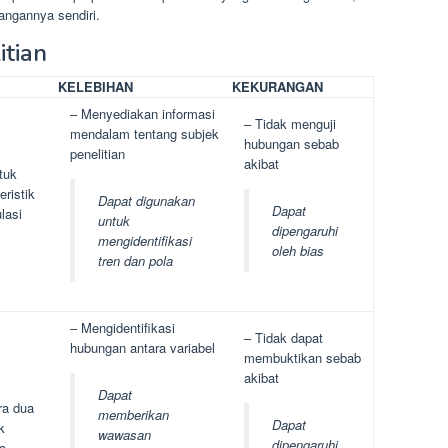
angannya sendiri.
itian
KELEBIHAN
KEKURANGAN
– Menyediakan informasi
– Tidak menguji
mendalam tentang subjek
hubungan sebab
penelitian
akibat
tuk
ristik
Dapat digunakan
Dapat
lasi
untuk
dipengaruhi
mengidentifikasi
oleh bias
tren dan pola
– Mengidentifikasi
– Tidak dapat
hubungan antara variabel
membuktikan sebab
akibat
Dapat
ra dua
memberikan
Dapat
k
wawasan
dipengaruhi
a