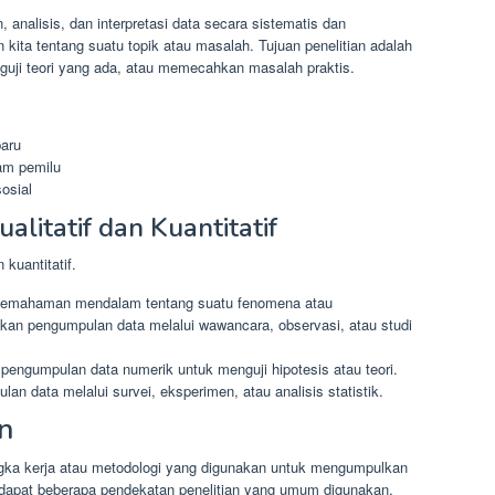
 analisis, dan interpretasi data secara sistematis dan
kita tentang suatu topik atau masalah. Tujuan penelitian adalah
uji teori yang ada, atau memecahkan masalah praktis.
baru
lam pemilu
osial
alitatif dan Kuantitatif
 kuantitatif.
pemahaman mendalam tentang suatu fenomena atau
tkan pengumpulan data melalui wawancara, observasi, atau studi
pengumpulan data numerik untuk menguji hipotesis atau teori.
an data melalui survei, eksperimen, atau analisis statistik.
n
gka kerja atau metodologi yang digunakan untuk mengumpulkan
erdapat beberapa pendekatan penelitian yang umum digunakan,