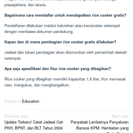
prasejahtera, dan lansia.
Bagaimana cara mendaftar untuk mendapatkan rice cooker gratis?
Pendaftaran dilakukan melalui kelurahan atau kecamatan setempat
dengan membawa dokumen pendukung.
Kapan dan di mana pembagian rice cooker gratis dilakukan?
Jadwal dan lokasi pembagian akan diumumkan oleh pemerintah daerah
setempat.
Apa saja spesifikasi dan fitur rice cooker yang dibagikan?
Rice cooker yang dibagikan memiliki kapasitas 1,8 liter, fitur memasak
nasi, mengukus, dan menghangatkan.
Posted in
Education
Post
Previous post
Next post
Update Terbaru! Catat Jadwal Cair
Penyebab Lambatnya Penyaluran
navigation
PKH, BPNT, dan BLT Tahun 2024
Bansos KPM: Hambatan yang