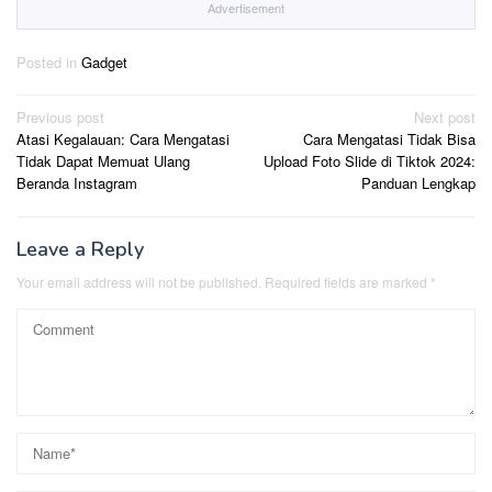
Advertisement
Posted in
Gadget
Post
Previous post
Next post
Atasi Kegalauan: Cara Mengatasi
Cara Mengatasi Tidak Bisa
navigation
Tidak Dapat Memuat Ulang
Upload Foto Slide di Tiktok 2024:
Beranda Instagram
Panduan Lengkap
Leave a Reply
Your email address will not be published.
Required fields are marked
*