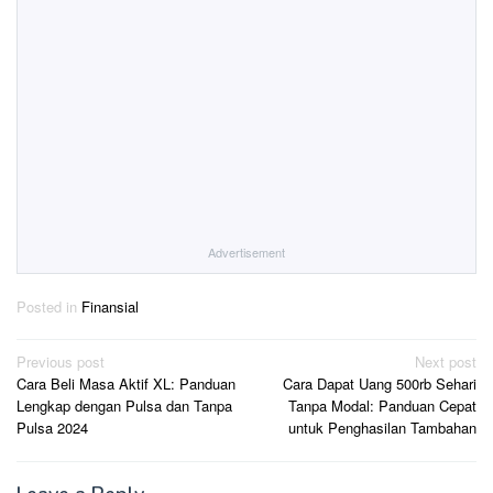
Advertisement
Posted in
Finansial
Post
Previous post
Next post
Cara Beli Masa Aktif XL: Panduan
Cara Dapat Uang 500rb Sehari
navigation
Lengkap dengan Pulsa dan Tanpa
Tanpa Modal: Panduan Cepat
Pulsa 2024
untuk Penghasilan Tambahan