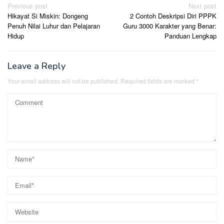
Post
Previous post
Next post
Hikayat Si Miskin: Dongeng
2 Contoh Deskripsi Diri PPPK
navigation
Penuh Nilai Luhur dan Pelajaran
Guru 3000 Karakter yang Benar:
Hidup
Panduan Lengkap
Leave a Reply
Your email address will not be published.
Required fields are marked
*