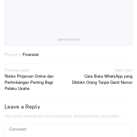
Advertisement
Posted in
Finansial
Post
Previous post
Next post
Risiko Pinjaman Online dan
Cara Buka WhatsApp yang
navigation
Pertimbangan Penting Bagi
Diblokir Orang Tanpa Ganti Nomor
Pelaku Usaha
Leave a Reply
Your email address will not be published.
Required fields are marked
*