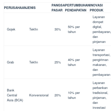
PANGSA
PERTUMBUHAN
INOVASI
PERUSAHAAN
JENIS
PASAR
PENDAPATAN
PRODUK
Layanan
dompet
50% per
digital,
Gojek
Tekfin
30%
tahun
pembayaran
dan
pinjaman
Layanan
transportasi,
40% per
pengiriman
Grab
Tekfin
25%
tahun
makanan,
dan
pembayaran
Layanan
perbankan
Bank
10% per
tradisional,
Central
Konvensional
20%
tahun
pinjaman,
Asia (BCA)
dan
investasi