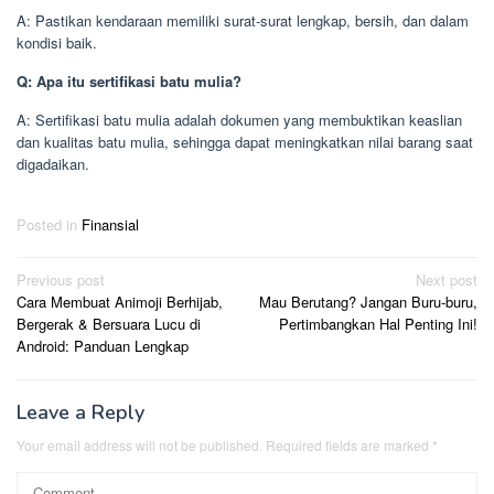
A: Pastikan kendaraan memiliki surat-surat lengkap, bersih, dan dalam
kondisi baik.
Q: Apa itu sertifikasi batu mulia?
A: Sertifikasi batu mulia adalah dokumen yang membuktikan keaslian
dan kualitas batu mulia, sehingga dapat meningkatkan nilai barang saat
digadaikan.
Posted in
Finansial
Post
Previous post
Next post
Cara Membuat Animoji Berhijab,
Mau Berutang? Jangan Buru-buru,
navigation
Bergerak & Bersuara Lucu di
Pertimbangkan Hal Penting Ini!
Android: Panduan Lengkap
Leave a Reply
Your email address will not be published.
Required fields are marked
*